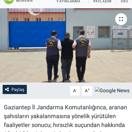
MUHABIR
YAYINLANMA
PAYLAŞIM
OKUN
Paylaş
-
+
A
A
Gaziantep İl Jandarma Komutanlığınca, aranan
şahısların yakalanmasına yönelik yürütülen
faaliyetler sonucu; hırsızlık suçundan hakkında