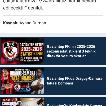
çalışmalarımıza 7/24 aralıksız olarak devam
edilecektir” denildi.
Kaynak:
Ayhan Duman
Gaziantep FK’nın 2025-2026
sezonu istatistikleri! 3 teknik
direktör ve tüm skorlar…
Gaziantep FK’da Draguş-Camara
takası bombası
Gaziantep’te Konkordato furyası