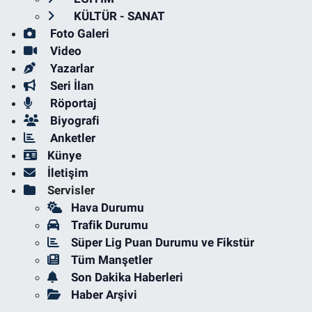
KÜLTÜR - SANAT
Foto Galeri
Video
Yazarlar
Seri İlan
Röportaj
Biyografi
Anketler
Künye
İletişim
Servisler
Hava Durumu
Trafik Durumu
Süper Lig Puan Durumu ve Fikstür
Tüm Manşetler
Son Dakika Haberleri
Haber Arşivi