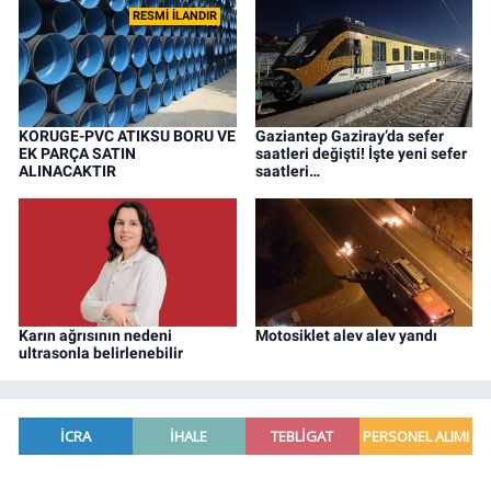
RESMİ İLANDIR
KORUGE-PVC ATIKSU BORU VE
Gaziantep Gaziray’da sefer
EK PARÇA SATIN
saatleri değişti! İşte yeni sefer
ALINACAKTIR
saatleri…
Karın ağrısının nedeni
Motosiklet alev alev yandı
ultrasonla belirlenebilir