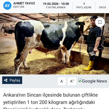
AHMET YAVUZ
19.05.2026 - 10:08
1
EDITÖR
YAYINLANMA
PAYLAŞIM
OKUNM
Paylaş
-
+
A
A
Ankara'nın Sincan ilçesinde bulunan çiftlikte
yetiştirilen 1 ton 200 kilogram ağırlığındaki