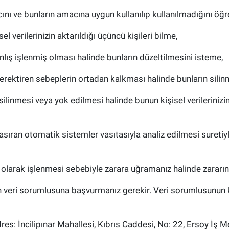
nı ve bunların amacına uygun kullanılıp kullanılmadığını öğ
 verilerinizin aktarıldığı üçüncü kişileri bilme,
lış işlenmiş olması halinde bunların düzeltilmesini isteme,
erektiren sebeplerin ortadan kalkması halinde bunların silin
ilinmesi veya yok edilmesi halinde bunun kişisel verilerinizin
sıran otomatik sistemler vasıtasıyla analiz edilmesi suretiyl
 olarak işlenmesi sebebiyle zarara uğramanız halinde zararın
in veri sorumlusuna başvurmanız gerekir. Veri sorumlusunun ki
s: İncilipınar Mahallesi, Kıbrıs Caddesi, No: 22, Ersoy İş Me