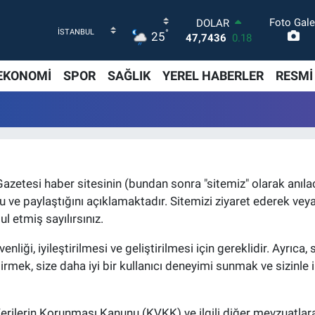
Foto Gale
DOLAR
°
25
47,7436
0.18
EURO
55,2510
0.32
EKONOMİ
SPOR
SAĞLIK
YEREL HABERLER
RESMİ
STERLİN
64,4811
0.38
GRAM ALTIN
6660.55
0
BİST100
13.779
-14
BITCOIN
Gazetesi haber sitesinin (bundan sonra "sitemiz" olarak anılacak
64.815,30
-0.1
unu ve paylaştığını açıklamaktadır. Sitemizi ziyaret ederek ve
ul etmiş sayılırsınız.
üvenliği, iyileştirilmesi ve geliştirilmesi için gereklidir. Ayrıca
ştirmek, size daha iyi bir kullanıcı deneyimi sunmak ve sizinle 
l Verilerin Korunması Kanunu (KVKK) ve ilgili diğer mevzuatlara