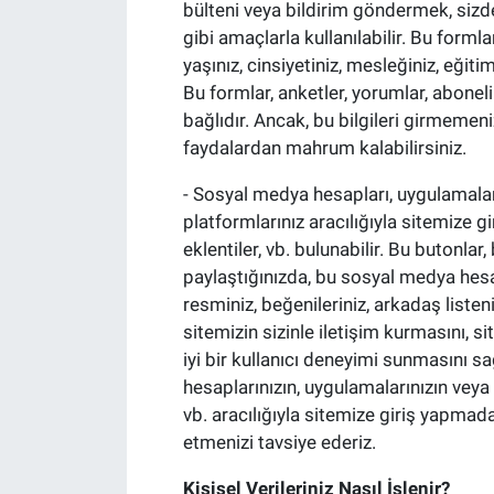
bülteni veya bildirim göndermek, sizden
gibi amaçlarla kullanılabilir. Bu formla
yaşınız, cinsiyetiniz, mesleğiniz, eğiti
Bu formlar, anketler, yorumlar, abonel
bağlıdır. Ancak, bu bilgileri girmeme
faydalardan mahrum kalabilirsiniz.
- Sosyal medya hesapları, uygulamalar
platformlarınız aracılığıyla sitemize g
eklentiler, vb. bulunabilir. Bu butonlar,
paylaştığınızda, bu sosyal medya hesapl
resminiz, beğenileriniz, arkadaş listeniz,
sitemizin sizinle iletişim kurmasını, si
iyi bir kullanıcı deneyimi sunmasını sa
hesaplarınızın, uygulamalarınızın veya d
vb. aracılığıyla sitemize giriş yapmad
etmenizi tavsiye ederiz.
Kişisel Verileriniz Nasıl İşlenir?