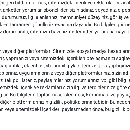
 geri bildirim almak, sitemizdeki içerik ve reklamları sizin i
r, anketler, yorumlar, abonelikler, sizin adınız, soyadınız, e-p
m durumunuz, ilgi alanlarınız, memnuniyet düzeyiniz, görüş ve öne
ikler, tamamen gönüllülük esasına dayalıdır. Bu bilgileri gir
niz durumunda, sitemizin bazı hizmetlerinden yararlanamayabi
 veya diğer platformlar: Sitemizde, sosyal medya hesapların
iriş yapmanızı veya sitemizdeki içerikleri paylaşmanızı sağlaya
 bağlantılar, eklentiler, vb. aracılığıyla sitemize giriş yaptığın
arınız, uygulamalarınız veya diğer platformlarınız, sizin adın
 takipçi listeniz, paylaşımlarınız, yorumlarınız, vb. gibi bilgile
temizdeki içerik ve reklamları sizin ilgi ve tercihlerinize göre
ğlar. Bu bilgilerin toplanması, işlenmesi, korunması ve paylaş
iğer platformlarınızın gizlilik politikalarına tabidir. Bu nedenl
an veya sitemizdeki içerikleri paylaşmadan önce, bu gizlilik p