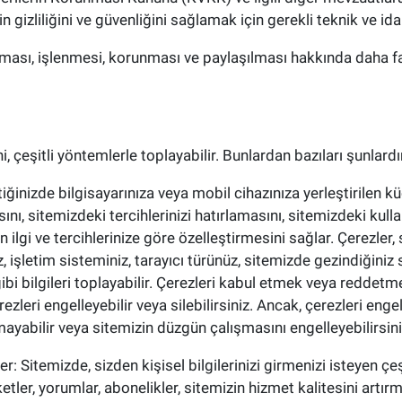
izin gizliliğini ve güvenliğini sağlamak için gerekli teknik ve ida
anması, işlenmesi, korunması ve paylaşılması hakkında daha faz
ini, çeşitli yöntemlerle toplayabilir. Bunlardan bazıları şunlardı
ttiğinizde bilgisayarınıza veya mobil cihazınıza yerleştirilen k
ını, sitemizdeki tercihlerinizi hatırlamasını, sitemizdeki kulla
n ilgi ve tercihlerinize göre özelleştirmesini sağlar. Çerezler, 
z, işletim sisteminiz, tarayıcı türünüz, sitemizde gezindiğiniz 
bi bilgileri toplayabilir. Çerezleri kabul etmek veya reddetmek
erezleri engelleyebilir veya silebilirsiniz. Ancak, çerezleri e
mayabilir veya sitemizin düzgün çalışmasını engelleyebilirsini
er: Sitemizde, sizden kişisel bilgilerinizi girmenizi isteyen çeş
etler, yorumlar, abonelikler, sitemizin hizmet kalitesini artır