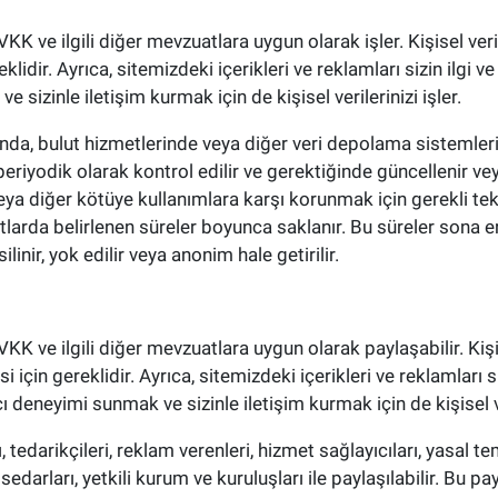
KVKK ve ilgili diğer mevzuatlara uygun olarak işler. Kişisel veril
reklidir. Ayrıca, sitemizdeki içerikleri ve reklamları sizin ilgi 
e sizinle iletişim kurmak için de kişisel verilerinizi işler.
rında, bulut hizmetlerinde veya diğer veri depolama sistemlerind
riyodik olarak kontrol edilir ve gerektiğinde güncellenir veya s
eya diğer kötüye kullanımlara karşı korunmak için gerekli teknik
uatlarda belirlenen süreler boyunca saklanır. Bu süreler son
ilinir, yok edilir veya anonim hale getirilir.
KVKK ve ilgili diğer mevzuatlara uygun olarak paylaşabilir. Kişise
si için gereklidir. Ayrıca, sitemizdeki içerikleri ve reklamları s
cı deneyimi sunmak ve sizinle iletişim kurmak için de kişisel ve
rı, tedarikçileri, reklam verenleri, hizmet sağlayıcıları, yasal te
hissedarları, yetkili kurum ve kuruluşları ile paylaşılabilir. Bu p