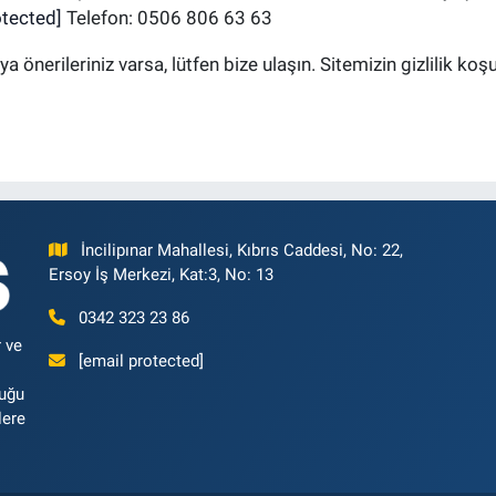
otected]
Telefon: 0506 806 63 63
veya önerileriniz varsa, lütfen bize ulaşın. Sitemizin gizlilik k
İncilipınar Mahallesi, Kıbrıs Caddesi, No: 22,
Ersoy İş Merkezi, Kat:3, No: 13
0342 323 23 86
 ve
[email protected]
luğu
lere