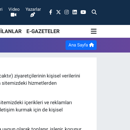
ri
Video
Yazarlar
 İLANLAR
E-GAZETELER
Ana Sayfa
tır) ziyaretçilerinin kişisel verilerini
ya sitemizdeki hizmetlerden
, sitemizdeki içerikleri ve reklamları
iletişim kurmak için de kişisel
 uygun olarak toplanır, işlenir, korunur