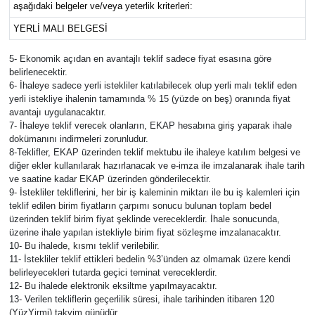
aşağıdaki belgeler ve/veya yeterlik kriterleri:
YERLİ MALI BELGESİ
5- Ekonomik açıdan en avantajlı teklif sadece fiyat esasına göre
belirlenecektir.
6- İhaleye sadece yerli istekliler katılabilecek olup yerli malı teklif eden
yerli istekliye ihalenin tamamında % 15 (yüzde on beş) oranında fiyat
avantajı uygulanacaktır.
7- İhaleye teklif verecek olanların, EKAP hesabına giriş yaparak ihale
dokümanını indirmeleri zorunludur.
8-Teklifler, EKAP üzerinden teklif mektubu ile ihaleye katılım belgesi ve
diğer ekler kullanılarak hazırlanacak ve e-imza ile imzalanarak ihale tarih
ve saatine kadar EKAP üzerinden gönderilecektir.
9- İstekliler tekliflerini, her bir iş kaleminin miktarı ile bu iş kalemleri için
teklif edilen birim fiyatların çarpımı sonucu bulunan toplam bedel
üzerinden teklif birim fiyat şeklinde vereceklerdir. İhale sonucunda,
üzerine ihale yapılan istekliyle birim fiyat sözleşme imzalanacaktır.
10- Bu ihalede, kısmı teklif verilebilir.
11- İstekliler teklif ettikleri bedelin %3’ünden az olmamak üzere kendi
belirleyecekleri tutarda geçici teminat vereceklerdir.
12- Bu ihalede elektronik eksiltme yapılmayacaktır.
13- Verilen tekliflerin geçerlilik süresi, ihale tarihinden itibaren 120
(YüzYirmi) takvim günüdür.