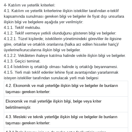
4- Katılım ve yeterlik kriterleri:
4.1. Katılım ve yeterlik kriterlerine ilişkin istekliler tarafından e-teklif
kapsamında sunulması gereken bilgi ve belgeler ile fiyat dışı unsurlara
ilişkin bilgi ve belgelere aşağıda yer verilmiştir:
4.1.1. Teklif mektubu.
4.1.2. Teklif vermeye yetkili olunduğunu gösteren bilgi ve belgeler:
4.1.2.1. Tüzel kişilerde; isteklilerin yönetimindeki görevliler ile ilgisine
göre, ortaklar ve ortaklık oranlarına (halka arz edilen hisseler hariç)/
üyelerine/kurucularına ilişkin bilgi ve belgeler.
4.1.2.2. Vekâleten ihaleye katılma halinde vekile ilişkin bilgi ve belgeler.
4.1.3. Geçici teminat.
4.1.4 İsteklinin iş ortaklığı olması halinde iş ortaklığı beyannamesi.
4.1.5. Yerli malı teklif edenler lehine fiyat avantajından yararlanmak
isteyen istekliler tarafından sunulacak yerli malı belgesi
4.2. Ekonomik ve mali yeterliğe ilişkin bilgi ve belgeler ile bunların
taşıması gereken kriterler:
Ekonomik ve mali yeterliğe ilişkin bilgi, belge veya kriter
belirtilmemiştir.
4.3. Mesleki ve teknik yeterliğe ilişkin bilgi ve belgeler ile bunların
taşıması gereken kriterler: