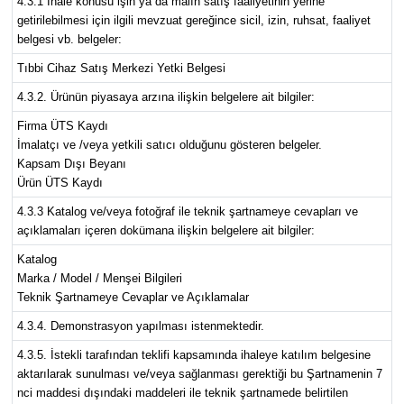
4.3.1 İhale konusu işin ya da malın satış faaliyetinin yerine
getirilebilmesi için ilgili mevzuat gereğince sicil, izin, ruhsat, faaliyet
belgesi vb. belgeler:
Tıbbi Cihaz Satış Merkezi Yetki Belgesi
4.3.2. Ürünün piyasaya arzına ilişkin belgelere ait bilgiler:
Firma ÜTS Kaydı
İmalatçı ve /veya yetkili satıcı olduğunu gösteren belgeler.
Kapsam Dışı Beyanı
Ürün ÜTS Kaydı
4.3.3 Katalog ve/veya fotoğraf ile teknik şartnameye cevapları ve
açıklamaları içeren dokümana ilişkin belgelere ait bilgiler:
Katalog
Marka / Model / Menşei Bilgileri
Teknik Şartnameye Cevaplar ve Açıklamalar
4.3.4. Demonstrasyon yapılması istenmektedir.
4.3.5. İstekli tarafından teklifi kapsamında ihaleye katılım belgesine
aktarılarak sunulması ve/veya sağlanması gerektiği bu Şartnamenin 7
nci maddesi dışındaki maddeleri ile teknik şartnamede belirtilen