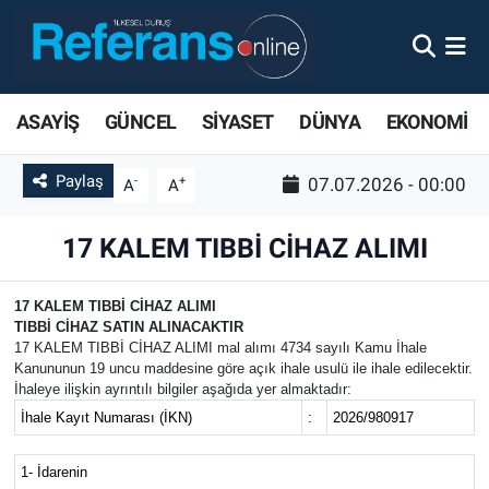
ASAYİŞ
GÜNCEL
SİYASET
DÜNYA
EKONOMİ
Paylaş
-
+
07.07.2026 - 00:00
A
A
17 KALEM TIBBİ CİHAZ ALIMI
17 KALEM TIBBİ CİHAZ ALIMI
TIBBİ CİHAZ SATIN ALINACAKTIR
17 KALEM TIBBİ CİHAZ ALIMI mal alımı 4734 sayılı Kamu İhale
Kanununun 19 uncu maddesine göre açık ihale usulü ile ihale edilecektir.
İhaleye ilişkin ayrıntılı bilgiler aşağıda yer almaktadır:
İhale Kayıt Numarası (İKN)
:
2026/980917
1- İdarenin