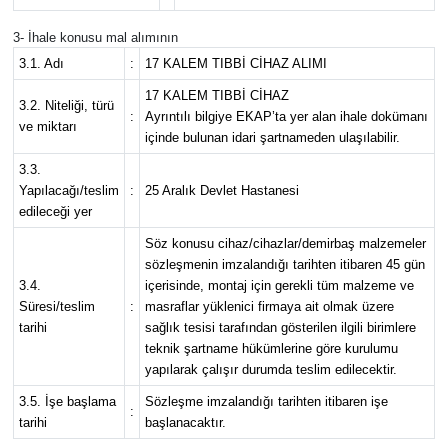
3- İhale konusu mal alımının
3.1. Adı
:
17 KALEM TIBBİ CİHAZ ALIMI
17 KALEM TIBBİ CİHAZ
3.2. Niteliği, türü
:
Ayrıntılı bilgiye EKAP’ta yer alan ihale dokümanı
ve miktarı
içinde bulunan idari şartnameden ulaşılabilir.
3.3.
Yapılacağı/teslim
:
25 Aralık Devlet Hastanesi
edileceği yer
Söz konusu cihaz/cihazlar/demirbaş malzemeler
sözleşmenin imzalandığı tarihten itibaren 45 gün
3.4.
içerisinde, montaj için gerekli tüm malzeme ve
Süresi/teslim
:
masraflar yüklenici firmaya ait olmak üzere
tarihi
sağlık tesisi tarafından gösterilen ilgili birimlere
teknik şartname hükümlerine göre kurulumu
yapılarak çalışır durumda teslim edilecektir.
3.5. İşe başlama
Sözleşme imzalandığı tarihten itibaren işe
:
tarihi
başlanacaktır.