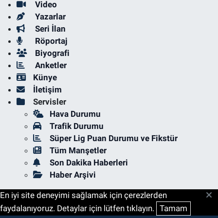
Video
Yazarlar
Seri İlan
Röportaj
Biyografi
Anketler
Künye
İletişim
Servisler
Hava Durumu
Trafik Durumu
Süper Lig Puan Durumu ve Fikstür
Tüm Manşetler
Son Dakika Haberleri
Haber Arşivi
En iyi site deneyimi sağlamak için çerezlerden
faydalanıyoruz. Detaylar için lütfen tıklayın.
Tamam