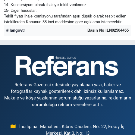
14- Konsorsiyum olarak ihaleye teklif verilemez.
15- Diğer hususlar:
Teklif fiyatı ihale komisyonu tarafından aşırı düşük olarak tespit edilen
isteklilerden Kanunun 38 inci maddesine göre açıklama istenecektir.
#ilangovtr
Basın No ILN02504455
Referans Gazetesi sitesinde yayınlanan yazı, haber ve
fotoğraflar kaynak gösterilerek dahi izinsiz kullanılamaz.
Makale ve köşe yazılarının sorumluluğu yazarlarına, reklamların
sorumluluğu reklam verenlere aittir.
İncilipınar Mahallesi, Kıbrıs Caddesi, No: 22, Ersoy İş
Merkezi, Kat:3, No: 13