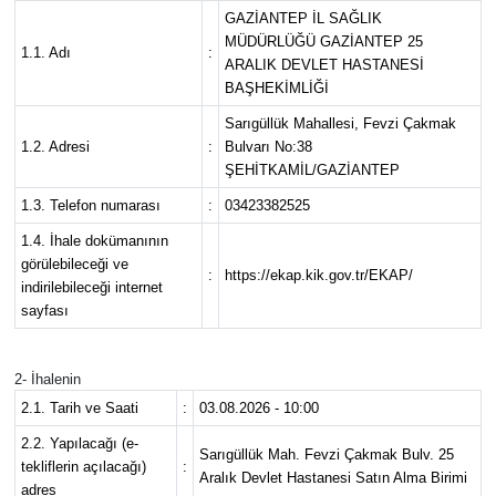
GAZİANTEP İL SAĞLIK
MÜDÜRLÜĞÜ GAZİANTEP 25
1.1. Adı
:
ARALIK DEVLET HASTANESİ
BAŞHEKİMLİĞİ
Sarıgüllük Mahallesi, Fevzi Çakmak
1.2. Adresi
:
Bulvarı No:38
ŞEHİTKAMİL/GAZİANTEP
1.3. Telefon numarası
:
03423382525
1.4. İhale dokümanının
görülebileceği ve
:
https://ekap.kik.gov.tr/EKAP/
indirilebileceği internet
sayfası
2- İhalenin
2.1. Tarih ve Saati
:
03.08.2026 - 10:00
2.2. Yapılacağı (e-
Sarıgüllük Mah. Fevzi Çakmak Bulv. 25
tekliflerin açılacağı)
:
Aralık Devlet Hastanesi Satın Alma Birimi
adres