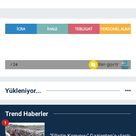
Yükleniyor...
Trend Haberler
1
"Filistin Konvoyu" Gaziantep'e ulaştı