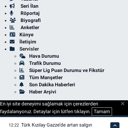
Seri İlan
Röportaj
Biyografi
Anketler
Künye
İletişim
Servisler
Hava Durumu
Trafik Durumu
Süper Lig Puan Durumu ve Fikstür
Tüm Manşetler
Son Dakika Haberleri
Haber Arşivi
En iyi site deneyimi sağlamak için çerezlerden
faydalanıyoruz. Detaylar için lütfen tıklayın.
Tamam
Türk Kızılay Gazze’de artan salgın
12:22