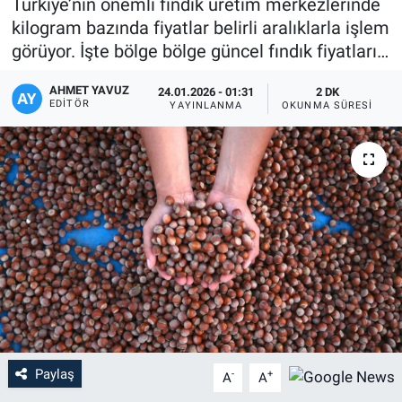
Türkiye’nin önemli fındık üretim merkezlerinde
kilogram bazında fiyatlar belirli aralıklarla işlem
görüyor. İşte bölge bölge güncel fındık fiyatları…
AHMET YAVUZ
24.01.2026 - 01:31
2 DK
EDITÖR
YAYINLANMA
OKUNMA SÜRESI
Paylaş
-
+
A
A