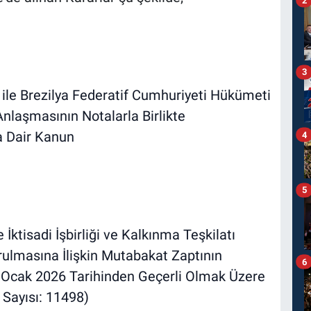
3
ile Brezilya Federatif Cumhuriyeti Hükümeti
nlaşmasının Notalarla Birlikte
 Dair Kanun
4
5
ktisadi İşbirliği ve Kalkınma Teşkilatı
ulmasına İlişkin Mutabakat Zaptının
6
3 Ocak 2026 Tarihinden Geçerli Olmak Üzere
Sayısı: 11498)