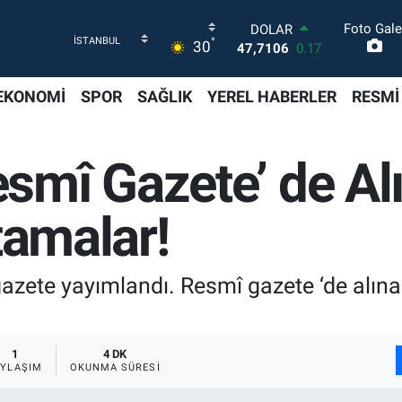
Foto Gale
DOLAR
°
30
47,7106
0.17
EURO
55,1652
0.27
EKONOMİ
SPOR
SAĞLIK
YEREL HABERLER
RESMİ
STERLİN
64,4046
0.35
GRAM ALTIN
mî Gazete’ de Alı
6618.49
2.12
BİST100
13.773
-19
tamalar!
BITCOIN
65.130,04
1.2
azete yayımlandı. Resmî gazete ‘de alınan
1
4 DK
AYLAŞIM
OKUNMA SÜRESI