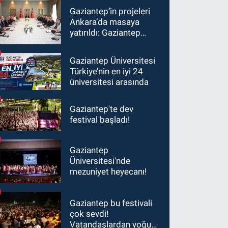
Gaziantep’in projeleri
Ankara’da masaya
yatırıldı: Gaziantep
heyetinden Yılmaz ve
Şimşek’e ziyaret!
Gaziantep Üniversitesi
Türkiye’nin en iyi 24
üniversitesi arasında
Gaziantep'te dev
festival başladı!
Gaziantep
Üniversitesi'nde
mezuniyet heyecanı!
Gaziantep bu festivali
çok sevdi!
Vatandaşlardan yoğun