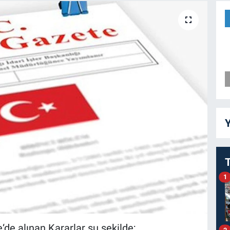
Y
1
e alınan Kararlar şu şekilde;
2