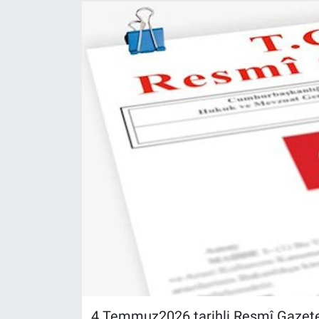
4 Temmuz2026 tarihli Resmî Gazete‘d