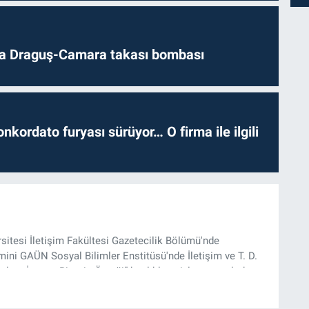
da Draguş-Camara takası bombası
nkordato furyası sürüyor… O firma ile ilgili
rsitesi İletişim Fakültesi Gazetecilik Bölümü'nde
ini GAÜN Sosyal Bilimler Enstitüsü'nde İletişim ve T. D.
lam İnşası: Bitcoin Örneği” başlıklı teziyle tamamladı.
onel kariyerini halen Referansgazetesi.com.tr'de Güncel,
rü olarak sürdürmektedir.