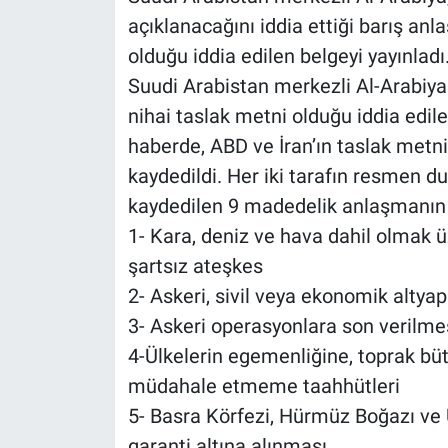
açıklanacağını iddia ettiği barış an
olduğu iddia edilen belgeyi yayınladı
Suudi Arabistan merkezli Al-Arabiy
nihai taslak metni olduğu iddia edile
haberde, ABD ve İran’ın taslak metni
kaydedildi. Her iki tarafın resmen 
kaydedilen 9 madedelik anlaşmanın t
1- Kara, deniz ve hava dahil olmak 
şartsız ateşkes
2- Askeri, sivil veya ekonomik altya
3- Askeri operasyonlara son verilm
4-Ülkelerin egemenliğine, toprak bü
müdahale etmeme taahhütleri
5- Basra Körfezi, Hürmüz Boğazı ve
garanti altına alınması