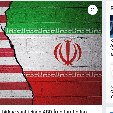
R
K
A
P
A
6
G
Y
 birkaç saat içinde ABD-İran tarafından