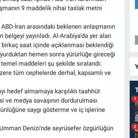
laşmanın 9 maddelik nihai taslak metni
.
a ABD-İran arasındaki beklenen anlaşmanın
n belgeyi yayınladı. Al-Arabiya’da yer alan
 birkaç saat içinde açıklanması beklendiği
duyurduktan hemen sonra yürürlüğe gireceği
emel maddeleri şu şekilde sıralandı:
Y
üzere tüm cephelerde derhal, kapsamlı ve
pıyı hedef almamaya karşılıklı taahhüt
1
esi ve medya savaşının durdurulması
tünlüğüne saygı gösterme ve iç işlerine
2
 Umman Denizi'nde seyrüsefer özgürlüğün