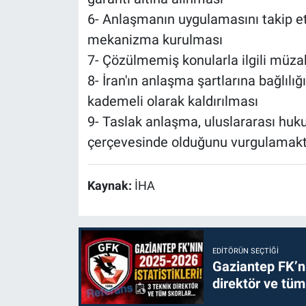
6- Anlaşmanın uygulamasını takip e
mekanizma kurulması
7- Çözülmemiş konularla ilgili müzak
8- İran'ın anlaşma şartlarına bağlılığ
kademeli olarak kaldırılması
9- Taslak anlaşma, uluslararası huku
çerçevesinde olduğunu vurgulamakt
Kaynak:
İHA
EDITÖRÜN SEÇTIĞI
Gaziantep FK’nı
direktör ve tüm