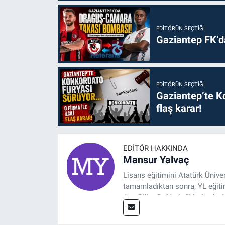
EDITÖRÜN SEÇTIĞI
Gaziantep FK’
EDITÖRÜN SEÇTIĞI
Gaziantep’te Ko
flaş karar!
EDITÖR HAKKINDA
Mansur Yalvaç
Lisans eğitimini Atatürk Ünive
tamamladıktan sonra, YL eğitim
Ana Bilim Dalı'nda “Medyada An
2014 yılında başladığı profesy
Spor, Sağlık ve Ekonomi Editö