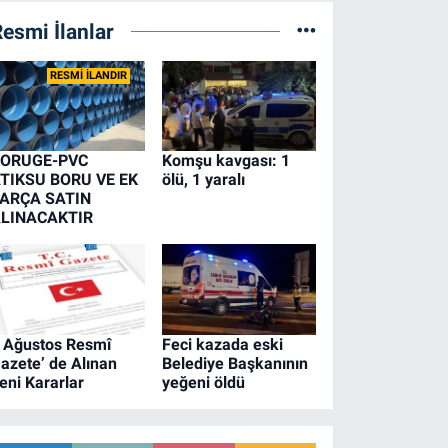
esmi İlanlar
RESMİ İLANDIR
ORUGE-PVC
Komşu kavgası: 1
TIKSU BORU VE EK
ölü, 1 yaralı
ARÇA SATIN
LINACAKTIR
 Ağustos Resmî
Feci kazada eski
azete’ de Alınan
Belediye Başkanının
eni Kararlar
yeğeni öldü