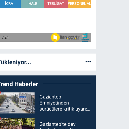
ükleniyor...
Trend Haberler
Gaziantep
Emniyetinden
sürücülere kritik uyarı: 1
Ağustos'tan itibaren
ceza alabilirsiniz!
Gaziantep'te dev