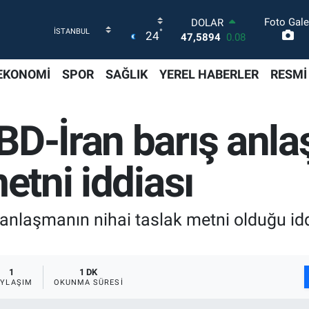
Foto Gale
DOLAR
°
24
47,5894
0.08
EURO
55,0398
-0.02
EKONOMİ
SPOR
SAĞLIK
YEREL HABERLER
RESMİ
STERLİN
64,1581
0.16
GRAM ALTIN
BD-İran barış anl
6527.85
0.54
BİST100
13.703
11
etni iddiası
BITCOIN
64.927,78
1.32
nlaşmanın nihai taslak metni olduğu iddi
1
1 DK
AYLAŞIM
OKUNMA SÜRESI