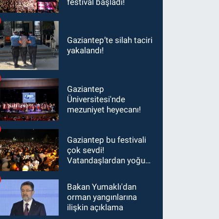
festival başladı!
Gaziantep’te silah taciri
yakalandı!
Gaziantep
Üniversitesi'nde
mezuniyet heyecanı!
Gaziantep bu festivali
çok sevdi!
Vatandaşlardan yoğun
ilgi görüyor…
Bakan Yumaklı'dan
orman yangınlarına
ilişkin açıklama