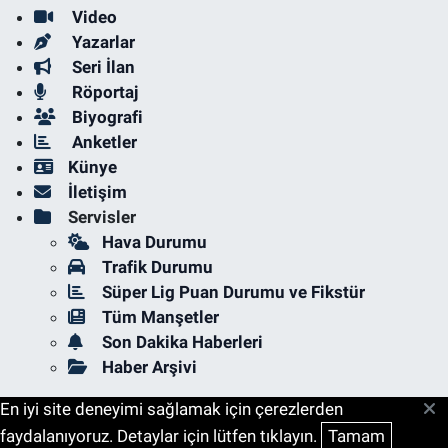
Video
Yazarlar
Seri İlan
Röportaj
Biyografi
Anketler
Künye
İletişim
Servisler
Hava Durumu
Trafik Durumu
Süper Lig Puan Durumu ve Fikstür
Tüm Manşetler
Son Dakika Haberleri
Haber Arşivi
En iyi site deneyimi sağlamak için çerezlerden
faydalanıyoruz. Detaylar için lütfen tıklayın.
Tamam