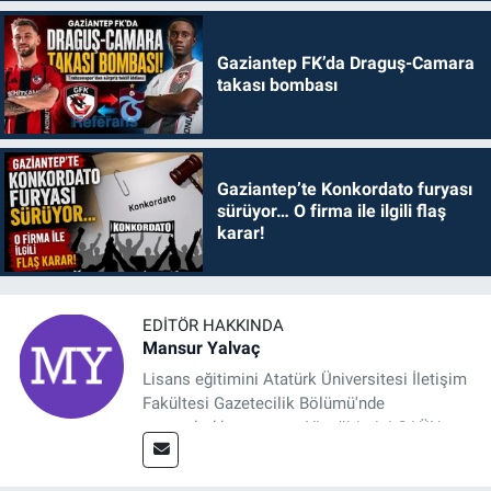
Gaziantep FK’da Draguş-Camara
takası bombası
Gaziantep’te Konkordato furyası
sürüyor… O firma ile ilgili flaş
karar!
EDITÖR HAKKINDA
Mansur Yalvaç
Lisans eğitimini Atatürk Üniversitesi İletişim
Fakültesi Gazetecilik Bölümü'nde
tamamladıktan sonra, YL eğitimini GAÜN
Sosyal Bilimler Enstitüsü'nde İletişim ve T. D.
Ana Bilim Dalı'nda “Medyada Anlam İnşası: