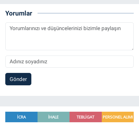
Bitcoin Örneği” başlıklı teziyle tamamladı.
2014 yılında başladığı profesyonel kariyerini
Yorumlar
halen Referansgazetesi.com.tr'de Güncel,
Spor, Sağlık ve Ekonomi Editörü olarak
sürdürmektedir.
Gönder