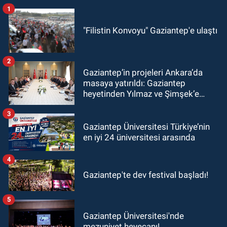
1
"Filistin Konvoyu" Gaziantep'e ulaştı
2
Gaziantep’in projeleri Ankara’da
masaya yatırıldı: Gaziantep
heyetinden Yılmaz ve Şimşek’e
ziyaret!
3
Gaziantep Üniversitesi Türkiye’nin
en iyi 24 üniversitesi arasında
4
Gaziantep'te dev festival başladı!
5
Gaziantep Üniversitesi'nde
mezuniyet heyecanı!