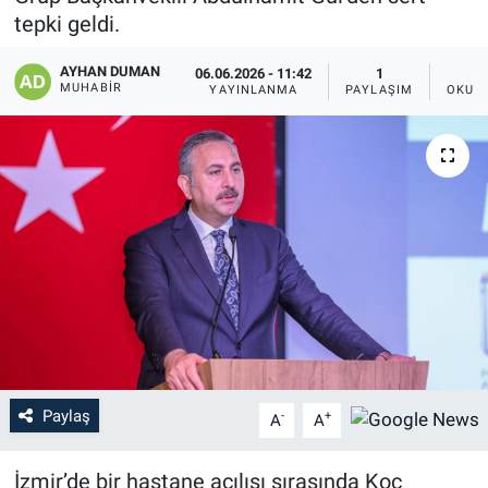
tepki geldi.
AYHAN DUMAN
06.06.2026 - 11:42
1
MUHABIR
YAYINLANMA
PAYLAŞIM
OKUN
Paylaş
-
+
A
A
İzmir’de bir hastane açılışı sırasında Koç