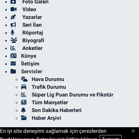
Foto Galeri
Video
Yazarlar
Seri İlan
Röportaj
Biyografi
Anketler
Künye
İletişim
Servisler
Hava Durumu
Trafik Durumu
Süper Lig Puan Durumu ve Fikstür
Tüm Manşetler
Son Dakika Haberleri
Haber Arşivi
En iyi site deneyimi sağlamak için çerezlerden