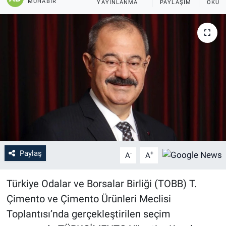
MUHABIR
YAYINLANMA
PAYLAŞIM
OKUN
Paylaş
-
+
A
A
Türkiye Odalar ve Borsalar Birliği (TOBB) T.
Çimento ve Çimento Ürünleri Meclisi
Toplantısı’nda gerçekleştirilen seçim