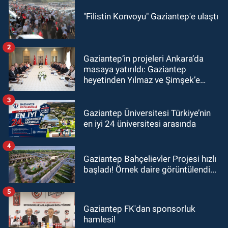
"Filistin Konvoyu" Gaziantep'e ulaştı
2
Gaziantep’in projeleri Ankara’da
masaya yatırıldı: Gaziantep
heyetinden Yılmaz ve Şimşek’e
ziyaret!
3
Gaziantep Üniversitesi Türkiye’nin
en iyi 24 üniversitesi arasında
4
Gaziantep Bahçelievler Projesi hızlı
başladı! Örnek daire görüntülendi...
5
Gaziantep FK'dan sponsorluk
hamlesi!