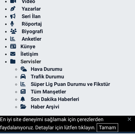
Video
Yazarlar
Seri İlan
Röportaj
Biyografi
Anketler
Künye
İletişim
Servisler
Hava Durumu
Trafik Durumu
Süper Lig Puan Durumu ve Fikstür
Tüm Manşetler
Son Dakika Haberleri
Haber Arşivi
En iyi site deneyimi sağlamak için çerezlerden
faydalanıyoruz. Detaylar için lütfen tıklayın.
Tamam