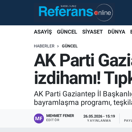
ASAYİŞ
GÜNCEL
SİYASET
DÜNYA
HABERLER
GÜNCEL
AK Parti Gazi
izdihamı! Tıp
AK Parti Gaziantep İl Başkanl
bayramlaşma programı, teşkilat
MEHMET FENER
26.05.2026 - 15:19
EDITÖR
YAYINLANMA
PAY