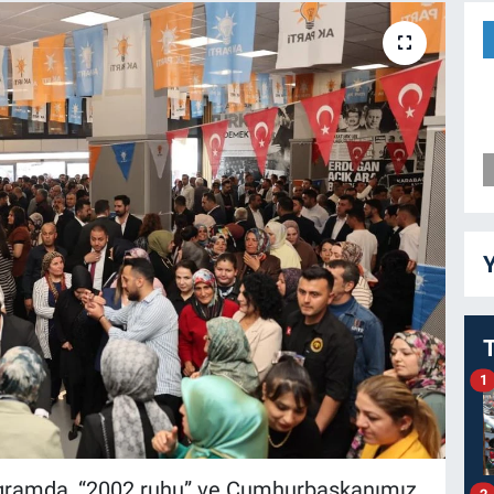
Y
1
rogramda, “2002 ruhu” ve Cumhurbaşkanımız
2