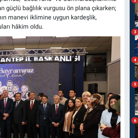
n güçlü bağlılık vurgusu ön plana çıkarken;
ın manevi iklimine uygun kardeşlik,
ları hâkim oldu.
3
4
5
6