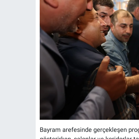
Bayram arefesinde gerçekleşen prog
gösterirken, salonlar ve koridorlar 