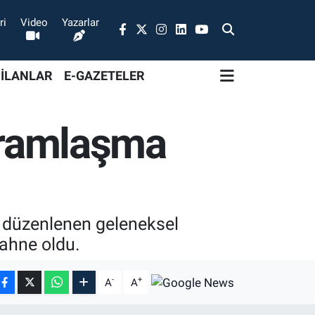
ri
Video
Yazarlar
 İLANLAR
E-GAZETELER
ayramlaşma
e düzenlenen geleneksel
sahne oldu.
-
+
A
A