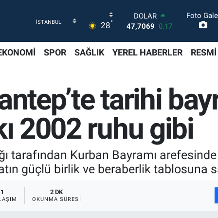
Foto Gale
DOLAR
°
28
47,7069
0.17
EURO
55,0265
0.01
EKONOMİ
SPOR
SAĞLIK
YEREL HABERLER
RESMİ
STERLİN
64,1897
0.02
GRAM ALTIN
antep’te tarihi b
6574.81
1.44
BİST100
13.887
64
kı 2002 ruhu gibi
BITCOIN
64.360,53
-0.76
ığı tarafından Kurban Bayramı arefesind
ın güçlü birlik ve beraberlik tablosuna 
1
2 DK
LAŞIM
OKUNMA SÜRESI