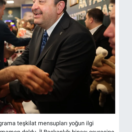
rama teşkilat mensupları yoğun ilgi
tamamen doldu. İl Başkanlığı binası çevresine