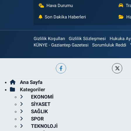
Hava Durumu
Tr
Son Dakika Haberleri
Ha
Gizlilik Koşulları
Gizlilik Sözleşmesi
Hukuka Aykı
KÜNYE - Gaziantep Gazetesi
Sorumluluk Reddi
Ana Sayfa
Kategoriler
EKONOMİ
SİYASET
SAĞLIK
SPOR
TEKNOLOJİ