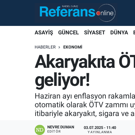
ASAYİŞ
GÜNCEL
SİYASET
DÜNYA
HABERLER
EKONOMİ
Akaryakıta ÖT
geliyor!
Haziran ayı enflasyon rakamlar
otomatik olarak ÖTV zammı uy
itibariyle akaryakıt, sigara ve
NEVRE DUMAN
03.07.2025 - 11:40
EDITÖR
YAYINLANMA