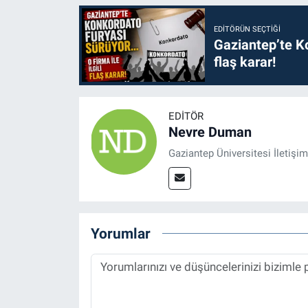
EDITÖRÜN SEÇTIĞI
Gaziantep’te Ko
flaş karar!
EDITÖR
Nevre Duman
Gaziantep Üniversitesi İletiş
Yorumlar