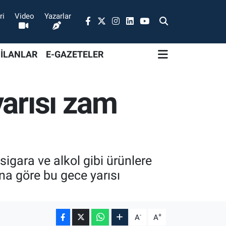
ri
Video
Yazarlar
 İLANLAR
E-GAZETELER
yarısı zam
igara ve alkol gibi ürünlere
a göre bu gece yarısı
-
+
A
A