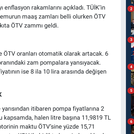
ı enflasyon rakamlarını açıkladı. TÜİK’in
2
memurun maaş zamları belli olurken ÖTV
kıta ÖTV zammı geldi.
3
 ÖTV oranları otomatik olarak artacak. 6
 oranındaki zam pompalara yansıyacak.
4
iyatının ise 8 ila 10 lira arasında değişen
5
K
e yarısından itibaren pompa fiyatlarına 2
 Bu kapsamda, halen litre başına 11,9819 TL
6
otorinin maktu ÖTV’sine yüzde 15,71