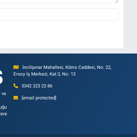
İncilipınar Mahallesi, Kıbrıs Caddesi, No: 22,
Ersoy İş Merkezi, Kat:3, No: 13
0342 323 23 86
 ve
[email protected]
luğu
lere