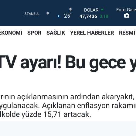
Foto Gale
DOLAR
°
25
47,7436
0.18
EURO
55,2510
0.32
EKONOMİ
SPOR
SAĞLIK
YEREL HABERLER
RESMİ
STERLİN
64,4811
0.38
GRAM ALTIN
V ayarı! Bu gece 
6648.99
2.59
BİST100
13.779
-14
BITCOIN
64.960,21
0.87
ının açıklanmasının ardından akaryakıt, s
gulanacak. Açıklanan enflasyon rakamın
 alkolde yüzde 15,71 artacak.