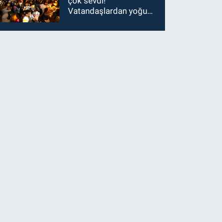
çok sevdi!
Vatandaşlardan yoğun
ilgi görüyor…