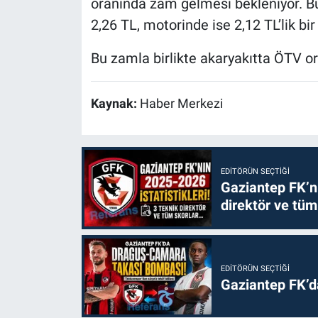
oranında zam gelmesi bekleniyor. Bu 
2,26 TL, motorinde ise 2,12 TL’lik bir 
Bu zamla birlikte akaryakıtta ÖTV or
Kaynak:
Haber Merkezi
EDITÖRÜN SEÇTIĞI
Gaziantep FK’nı
direktör ve tüm
EDITÖRÜN SEÇTIĞI
Gaziantep FK’