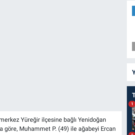
Y
1
n merkez Yüreğir ilçesine bağlı Yenidoğan
a göre, Muhammet P. (49) ile ağabeyi Ercan
2