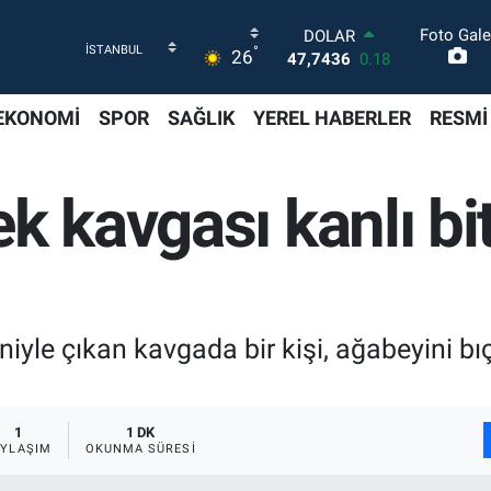
Foto Gale
DOLAR
°
26
47,7436
0.18
EURO
55,2510
0.32
EKONOMİ
SPOR
SAĞLIK
YEREL HABERLER
RESMİ
STERLİN
64,4811
0.38
GRAM ALTIN
k kavgası kanlı bit
6660.55
0.03
BİST100
13.779
-14
BITCOIN
64.959,79
1.11
yle çıkan kavgada bir kişi, ağabeyini bı
1
1 DK
AYLAŞIM
OKUNMA SÜRESI