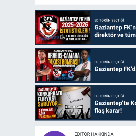
EDITÖRÜN SEÇTIĞI
Gaziantep FK’nı
direktör ve tüm
EDITÖRÜN SEÇTIĞI
Gaziantep FK’
EDITÖRÜN SEÇTIĞI
Gaziantep’te Ko
flaş karar!
EDITÖR HAKKINDA