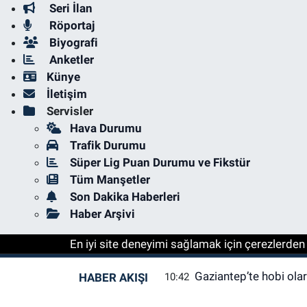
Seri İlan
Röportaj
Biyografi
Anketler
Künye
İletişim
Servisler
Hava Durumu
Trafik Durumu
Süper Lig Puan Durumu ve Fikstür
Tüm Manşetler
Son Dakika Haberleri
Haber Arşivi
En iyi site deneyimi sağlamak için çerezlerden f
Gaziantep’te hobi olara
HABER AKIŞI
10:42