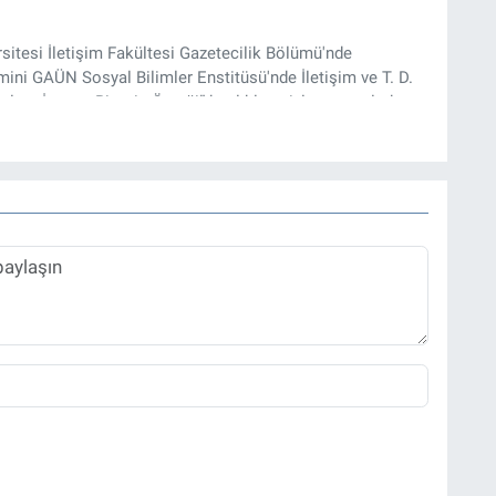
rsitesi İletişim Fakültesi Gazetecilik Bölümü'nde
ini GAÜN Sosyal Bilimler Enstitüsü'nde İletişim ve T. D.
lam İnşası: Bitcoin Örneği” başlıklı teziyle tamamladı.
onel kariyerini halen Referansgazetesi.com.tr'de Güncel,
rü olarak sürdürmektedir.