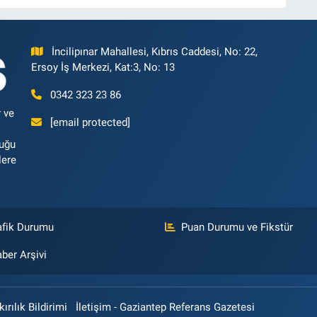
İncilipınar Mahallesi, Kıbrıs Caddesi, No: 22,
Ersoy İş Merkezi, Kat:3, No: 13
0342 323 23 86
 ve
[email protected]
luğu
lere
afik Durumu
Puan Durumu ve Fikstür
ber Arşivi
rılık Bildirimi
İletişim - Gaziantep Referans Gazetesi