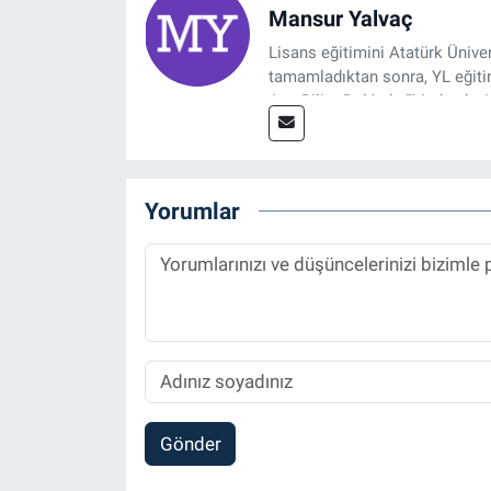
Mansur Yalvaç
Lisans eğitimini Atatürk Ünive
tamamladıktan sonra, YL eğitim
Ana Bilim Dalı'nda “Medyada An
2014 yılında başladığı profesy
Spor, Sağlık ve Ekonomi Editö
Yorumlar
Gönder