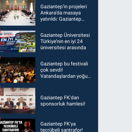
Gaziantep’in projeleri
Ankara’da masaya
yatırıldı: Gaziantep
heyetinden Yılmaz ve
Şimşek’e ziyaret!
Gaziantep Üniversitesi
Türkiye’nin en iyi 24
üniversitesi arasında
Gaziantep bu festivali
çok sevdi!
Vatandaşlardan yoğun
ilgi görüyor…
Gaziantep FK'dan
sponsorluk hamlesi!
Gaziantep FK'ya
tecrübeli santrafor!