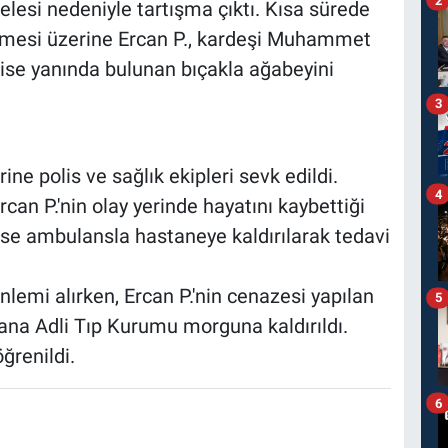
lesi nedeniyle tartışma çıktı. Kısa sürede
mesi üzerine Ercan P., kardeşi Muhammet
, ise yanında bulunan bıçakla ağabeyini
3
ine polis ve sağlık ekipleri sevk edildi.
4
rcan P.'nin olay yerinde hayatını kaybettiği
se ambulansla hastaneye kaldırılarak tedavi
önlemi alırken, Ercan P.'nin cenazesi yapılan
5
ana Adli Tıp Kurumu morguna kaldırıldı.
ğrenildi.
6