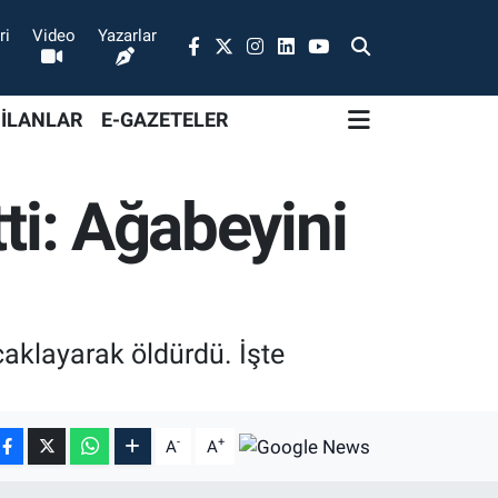
ri
Video
Yazarlar
 İLANLAR
E-GAZETELER
ti: Ağabeyini
çaklayarak öldürdü. İşte
-
+
A
A