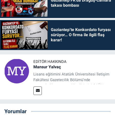
Gaziantep FK’da Draguş-Camara
takası bombası
Gaziantep’te Konkordato furyası
sürüyor… O firma ile ilgili flaş
karar!
EDITÖR HAKKINDA
Mansur Yalvaç
Lisans eğitimini Atatürk Üniversitesi İletişim
Fakültesi Gazetecilik Bölümü'nde
tamamladıktan sonra, YL eğitimini GAÜN
Sosyal Bilimler Enstitüsü'nde İletişim ve T. D.
Ana Bilim Dalı'nda “Medyada Anlam İnşası:
Bitcoin Örneği” başlıklı teziyle tamamladı.
2014 yılında başladığı profesyonel kariyerini
Yorumlar
halen Referansgazetesi.com.tr'de Güncel,