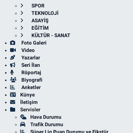
SPOR
TEKNOLOJİ
ASAYİŞ
EĞİTİM
KÜLTÜR - SANAT
Foto Galeri
Video
Yazarlar
Seri İlan
Röportaj
Biyografi
Anketler
Künye
İletişim
Servisler
Hava Durumu
Trafik Durumu
Süper Lig Puan Durumu ve Fikstür