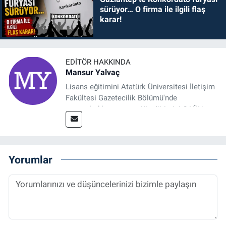
sürüyor… O firma ile ilgili flaş
karar!
EDITÖR HAKKINDA
Mansur Yalvaç
Lisans eğitimini Atatürk Üniversitesi İletişim
Fakültesi Gazetecilik Bölümü'nde
tamamladıktan sonra, YL eğitimini GAÜN
Sosyal Bilimler Enstitüsü'nde İletişim ve T. D.
Ana Bilim Dalı'nda “Medyada Anlam İnşası:
Bitcoin Örneği” başlıklı teziyle tamamladı.
2014 yılında başladığı profesyonel kariyerini
Yorumlar
halen Referansgazetesi.com.tr'de Güncel,
Spor, Sağlık ve Ekonomi Editörü olarak
sürdürmektedir.