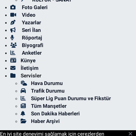
Foto Galeri
Video
Yazarlar
Seri İlan
Röportaj
Biyografi
Anketler
Künye
İletişim
Servisler
Hava Durumu
Trafik Durumu
Süper Lig Puan Durumu ve Fikstür
Tüm Manşetler
Son Dakika Haberleri
Haber Arşivi
En iyi site deneyimi sağlamak için çerezlerden