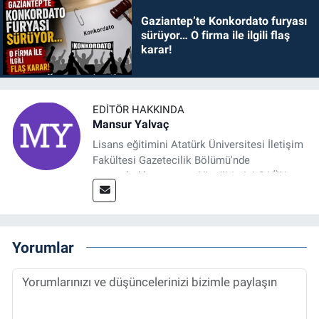
Gaziantep’te Konkordato furyası
sürüyor… O firma ile ilgili flaş
karar!
EDITÖR HAKKINDA
Mansur Yalvaç
Lisans eğitimini Atatürk Üniversitesi İletişim
Fakültesi Gazetecilik Bölümü'nde
tamamladıktan sonra, YL eğitimini GAÜN
Sosyal Bilimler Enstitüsü'nde İletişim ve T. D.
Ana Bilim Dalı'nda “Medyada Anlam İnşası:
Bitcoin Örneği” başlıklı teziyle tamamladı.
2014 yılında başladığı profesyonel kariyerini
Yorumlar
halen Referansgazetesi.com.tr'de Güncel,
Spor, Sağlık ve Ekonomi Editörü olarak
sürdürmektedir.