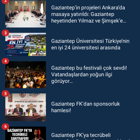
2
Gaziantep’in projeleri Ankara’da
masaya yatırıldı: Gaziantep
heyetinden Yılmaz ve Şimşek’e
ziyaret!
3
Gaziantep Üniversitesi Türkiye’nin
en iyi 24 üniversitesi arasında
4
Gaziantep bu festivali çok sevdi!
Vatandaşlardan yoğun ilgi
görüyor…
5
Gaziantep FK'dan sponsorluk
hamlesi!
6
Gaziantep FK'ya tecrübeli