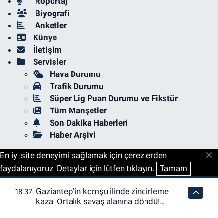
Röportaj
Biyografi
Anketler
Künye
İletişim
Servisler
Hava Durumu
Trafik Durumu
Süper Lig Puan Durumu ve Fikstür
Tüm Manşetler
Son Dakika Haberleri
Haber Arşivi
En iyi site deneyimi sağlamak için çerezlerden
faydalanıyoruz. Detaylar için lütfen tıklayın.
Tamam
Gaziantep’in komşu ilinde zincirleme
18:37
kaza! Ortalık savaş alanına döndü!
Yaralılar var…