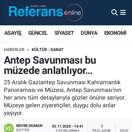
ASAYİŞ
GÜNCEL
SİYASET
DÜNYA
EKONOMİ
HABERLER
KÜLTÜR - SANAT
Antep Savunması bu
müzede anlatılıyor…
25 Aralık Gaziantep Savunması Kahramanlık
Panoraması ve Müzesi, Antep Savunması'nın
her anını tüm detaylarıyla gözler önüne seriyor.
Müzeye gelen ziyaretçiler, duygu dolu anlar
yaşıyor.
NEVRE DUMAN
03.11.2025 - 14:41
1
EDITÖR
YAYINLANMA
PAYLAŞIM
OKUNM