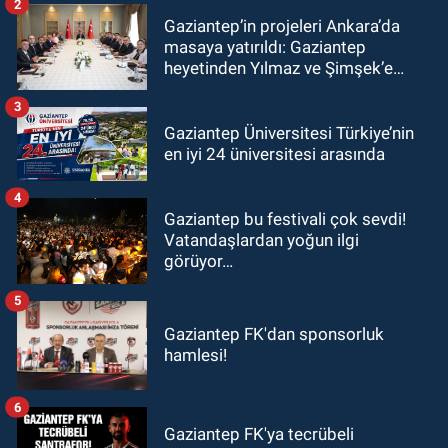
2
Gaziantep’in projeleri Ankara’da
masaya yatırıldı: Gaziantep
heyetinden Yılmaz ve Şimşek’e
ziyaret!
3
Gaziantep Üniversitesi Türkiye’nin
en iyi 24 üniversitesi arasında
4
Gaziantep bu festivali çok sevdi!
Vatandaşlardan yoğun ilgi
görüyor…
5
Gaziantep FK'dan sponsorluk
hamlesi!
6
Gaziantep FK'ya tecrübeli