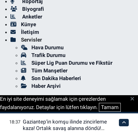
Röportaj
Biyografi
Anketler
Künye
İletişim
Servisler
Hava Durumu
Trafik Durumu
Süper Lig Puan Durumu ve Fikstür
Tüm Manşetler
Son Dakika Haberleri
Haber Arşivi
En iyi site deneyimi sağlamak için çerezlerden
faydalanıyoruz. Detaylar için lütfen tıklayın.
Tamam
Gaziantep’in komşu ilinde zincirleme
18:37
kaza! Ortalık savaş alanına döndü!
Yaralılar var…