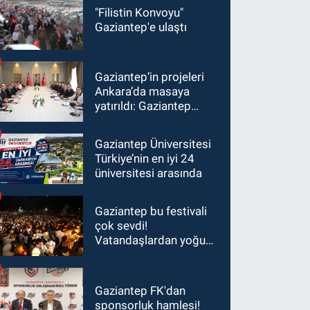
"Filistin Konvoyu"
Gaziantep'e ulaştı
Gaziantep’in projeleri
Ankara’da masaya
yatırıldı: Gaziantep
heyetinden Yılmaz ve
Şimşek’e ziyaret!
Gaziantep Üniversitesi
Türkiye’nin en iyi 24
üniversitesi arasında
Gaziantep bu festivali
çok sevdi!
Vatandaşlardan yoğun
ilgi görüyor…
Gaziantep FK'dan
sponsorluk hamlesi!