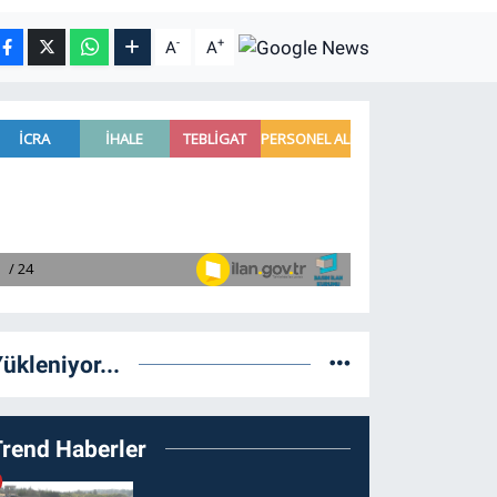
-
+
A
A
ükleniyor...
Trend Haberler