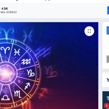
4 DK
MA SÜRESI
Y
1