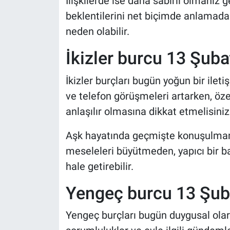
İlişkilerde ise daha sabırlı olmanız g
beklentilerini net biçimde anlamada
neden olabilir.
İkizler burcu 13 Şu
İkizler burçları bugün yoğun bir ileti
ve telefon görüşmeleri artarken, özel
anlaşılır olmasına dikkat etmelisiniz
Aşk hayatında geçmişte konuşulmamı
meseleleri büyütmeden, yapıcı bir ba
hale getirebilir.
Yengeç burcu 13 Şu
Yengeç burçları bugün duygusal olara