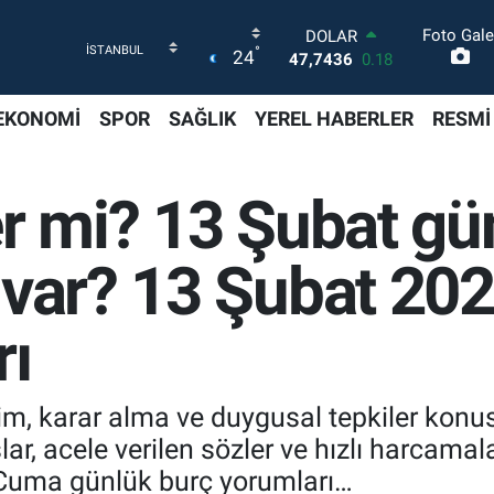
Foto Gale
DOLAR
°
24
47,7436
0.18
EURO
55,2510
0.32
EKONOMİ
SPOR
SAĞLIK
YEREL HABERLER
RESMİ
STERLİN
64,4811
0.38
GRAM ALTIN
r mi? 13 Şubat gü
6660.55
0.03
BİST100
13.779
-14
 var? 13 Şubat 20
BITCOIN
64.959,79
1.11
rı
şim, karar alma ve duygusal tepkiler kon
şlar, acele verilen sözler ve hızlı harcamal
 Cuma günlük burç yorumları…