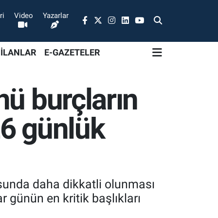
ri
Video
Yazarlar
 İLANLAR
E-GAZETELER
nü burçların
26 günlük
usunda daha dikkatli olunması
ar günün en kritik başlıkları