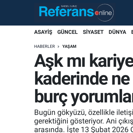
ASAYİŞ
GÜNCEL
SİYASET
DÜNYA
HABERLER
YAŞAM
Aşk mı kariye
kaderinde ne
burç yorumla
Bugün gökyüzü, özellikle ileti
gerektiğini gösteriyor. Ani çıkı
arasında. İşte 13 Şubat 2026