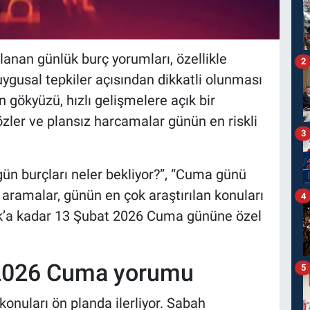
anan günlük burç yorumları, özellikle
2
duygusal tepkiler açısından dikkatli olunması
 gökyüzü, hızlı gelişmelere açık bir
özler ve plansız harcamalar günün en riskli
3
ün burçları neler bekliyor?”, “Cuma günü
 aramalar, günün en çok araştırılan konuları
4
alık’a kadar 13 Şubat 2026 Cuma gününe özel
 2026 Cuma yorumu
5
 konuları ön planda ilerliyor. Sabah