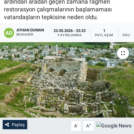
ardından aradan geçen zamana rağmen
restorasyon çalışmalarının başlamaması
vatandaşların tepkisine neden oldu.
AYHAN DUMAN
23.05.2026 - 23:23
1
MUHABIR
YAYINLANMA
PAYLAŞIM
OKUN
Paylaş
-
+
A
A