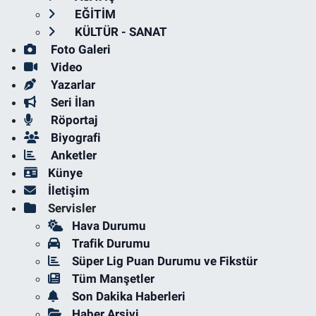
EĞİTİM
KÜLTÜR - SANAT
Foto Galeri
Video
Yazarlar
Seri İlan
Röportaj
Biyografi
Anketler
Künye
İletişim
Servisler
Hava Durumu
Trafik Durumu
Süper Lig Puan Durumu ve Fikstür
Tüm Manşetler
Son Dakika Haberleri
Haber Arşivi