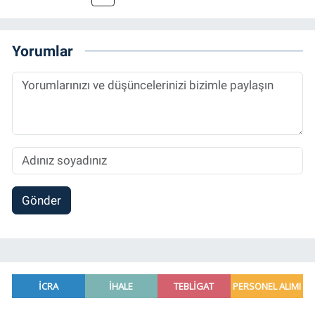
grafik tasarım, internet sitesi editörlüğü gibi
alanlarda çalıştı. Meslek hayatına
Referansgazetesi.com.tr’de yazı işleri
Yorumlar
müdürü ve “Güncel, Spor ve Teknolojiden
Sorumlu Haber Editörü' olarak devam
etmektedir.
Gönder