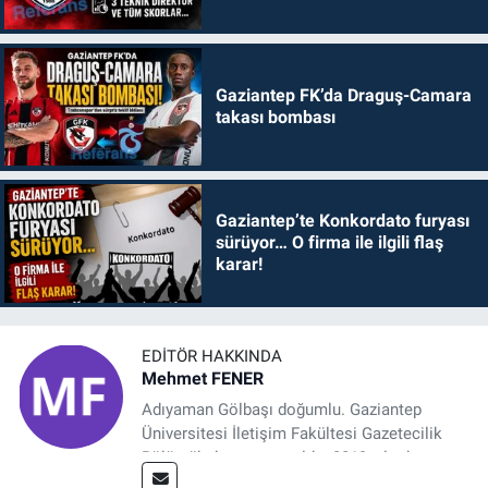
Gaziantep FK’da Draguş-Camara
takası bombası
Gaziantep’te Konkordato furyası
sürüyor… O firma ile ilgili flaş
karar!
EDITÖR HAKKINDA
Mehmet FENER
Adıyaman Gölbaşı doğumlu. Gaziantep
Üniversitesi İletişim Fakültesi Gazetecilik
Bölümü’nden mezun oldu. 2019 yılında
başladığı gazetecilik mesleğinde, muhabir,