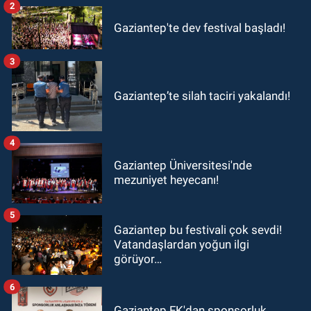
2
Gaziantep'te dev festival başladı!
3
Gaziantep’te silah taciri yakalandı!
4
Gaziantep Üniversitesi'nde
mezuniyet heyecanı!
5
Gaziantep bu festivali çok sevdi!
Vatandaşlardan yoğun ilgi
görüyor…
6
Gaziantep FK'dan sponsorluk