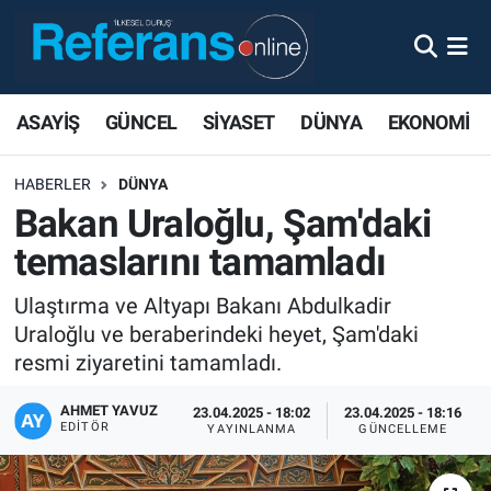
ASAYİŞ
GÜNCEL
SİYASET
DÜNYA
EKONOMİ
HABERLER
DÜNYA
Bakan Uraloğlu, Şam'daki
temaslarını tamamladı
Ulaştırma ve Altyapı Bakanı Abdulkadir
Uraloğlu ve beraberindeki heyet, Şam'daki
resmi ziyaretini tamamladı.
AHMET YAVUZ
23.04.2025 - 18:02
23.04.2025 - 18:16
EDITÖR
YAYINLANMA
GÜNCELLEME