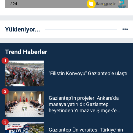
Yükleniyor...
Trend Haberler
1
"Filistin Konvoyu" Gaziantep'e ulaştı
2
Gaziantep’in projeleri Ankara’da
masaya yatırıldı: Gaziantep
heyetinden Yılmaz ve Şimşek’e
ziyaret!
3
Gaziantep Üniversitesi Türkiye’nin