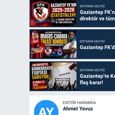
EDITÖRÜN SEÇTIĞI
Gaziantep FK’nı
direktör ve tüm
EDITÖRÜN SEÇTIĞI
Gaziantep FK’
EDITÖRÜN SEÇTIĞI
Gaziantep’te Ko
flaş karar!
EDITÖR HAKKINDA
Ahmet Yavuz