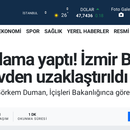
Foto Gale
DOLAR
°
26
47,7436
0.18
EURO
55,2510
0.32
EKONOMİ
SPOR
SAĞLIK
YEREL HABERLER
RESMİ
STERLİN
64,4811
0.38
GRAM ALTIN
lama yaptı! İzmir 
6660.55
0.03
BİST100
13.779
-14
den uzaklaştırıldı
BITCOIN
64.959,79
1.11
rkem Duman, İçişleri Bakanlığınca görevd
1
1 DK
AŞIM
OKUNMA SÜRESI