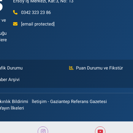
Ersoy İş Merkezi, Kat:3, No: 13
0342 323 23 86
 ve
[email protected]
luğu
lere
afik Durumu
Puan Durumu ve Fikstür
ber Arşivi
rılık Bildirimi
İletişim - Gaziantep Referans Gazetesi
Yayın İlkeleri