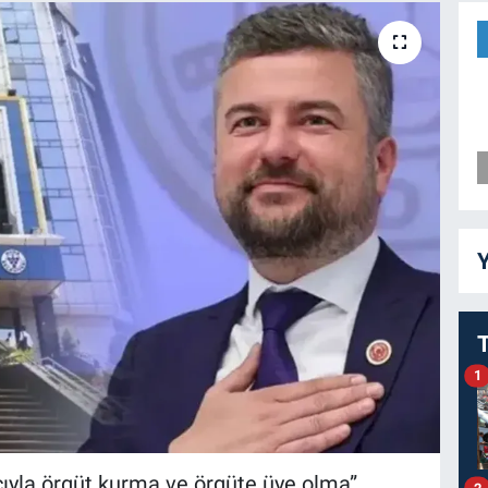
Y
1
cıyla örgüt kurma ve örgüte üye olma”,
2