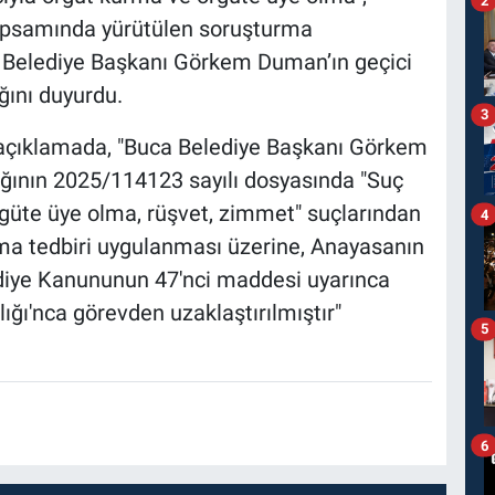
apsamında yürütülen soruşturma
 Belediye Başkanı Görkem Duman’ın geçici
ğını duyurdu.
3
an açıklamada, "Buca Belediye Başkanı Görkem
ğının 2025/114123 sayılı dosyasında "Suç
güte üye olma, rüşvet, zimmet" suçlarından
4
ma tedbiri uygulanması üzerine, Anayasanın
ediye Kanununun 47'nci maddesi uyarınca
nlığı'nca görevden uzaklaştırılmıştır"
5
6