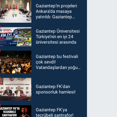
Gaziantep’in projeleri
Ankara’da masaya
yatırıldı: Gaziantep
heyetinden Yılmaz ve
Şimşek’e ziyaret!
Gaziantep Üniversitesi
Türkiye’nin en iyi 24
üniversitesi arasında
Gaziantep bu festivali
çok sevdi!
Vatandaşlardan yoğun
ilgi görüyor…
Gaziantep FK'dan
sponsorluk hamlesi!
Gaziantep FK'ya
tecrübeli santrafor!