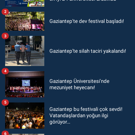
2
Gaziantep'te dev festival başladı!
3
Gaziantep’te silah taciri yakalandı!
4
Gaziantep Üniversitesi'nde
mezuniyet heyecanı!
5
Gaziantep bu festivali çok sevdi!
Vatandaşlardan yoğun ilgi
görüyor…
6