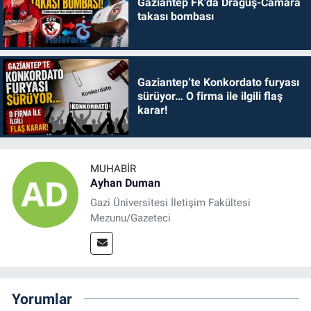
Gaziantep FK’da Draguş-Camara
takası bombası
Gaziantep’te Konkordato furyası
sürüyor… O firma ile ilgili flaş
karar!
MUHABIR
Ayhan Duman
Gazi Üniversitesi İletişim Fakültesi
Mezunu/Gazeteci
Yorumlar