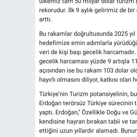
ülkemiz tam 50 milyar dolar turizm g
rekorudur. İlk 9 aylık gelirimiz de b
arttı.
Bu rakamlar doğrultusunda 2025 yıl 
hedefimize emin adımlarla yürüdüğüm
veri de kişi başı gecelik harcamadır. 
gecelik harcaması yüzde 9 artışla 11
açısından ise bu rakam 103 dolar ol
hayırlı olmasını diliyor, katkısı olan
Türkiye’nin Turizm potansiyelinin, 
Erdoğan terörsüz Türkiye sürecinin 
yaptı. Erdoğan," Özellikle Doğu ve 
kendisine hayran bırakan tabii ve ta
ettiğini uzun yıllardır alamadı. Bunu