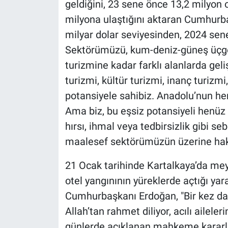
geldiğini, 23 sene önce 13,2 milyon o
milyona ulaştığını aktaran Cumhurba
milyar dolar seviyesinden, 2024 se
Sektörümüzü, kum-deniz-güneş üçgen
turizmine kadar farklı alanlarda geliş
turizmi, kültür turizmi, inanç turizmi
potansiyele sahibiz. Anadolu’nun her
Ama biz, bu eşsiz potansiyeli henü
hırsı, ihmal veya tedbirsizlik gibi 
maalesef sektörümüzün üzerine hak 
21 Ocak tarihinde Kartalkaya’da meyd
otel yangınının yüreklerde açtığı ya
Cumhurbaşkanı Erdoğan, "Bir kez da
Allah’tan rahmet diliyor, acılı ailele
günlerde açıklanan mahkeme kararlar