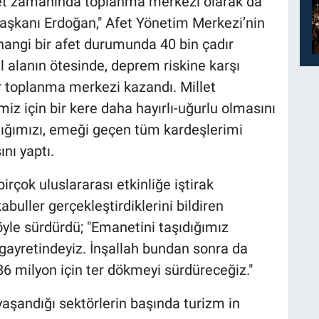
fet zamanında toplanma merkezi olarak da
aşkanı Erdoğan," Afet Yönetim Merkezi’nin
hangi bir afet durumunda 40 bin çadır
l alanın ötesinde, deprem riskine karşı
r toplanma merkezi kazandı. Millet
iz için bir kere daha hayırlı-uğurlu olmasını
nlığımızı, emeği geçen tüm kardeşlerimi
nı yaptı.
rçok uluslararası etkinliğe iştirak
kabuller gerçekleştirdiklerini bildiren
le sürdürdü; "Emanetini taşıdığımız
 gayretindeyiz. İnşallah bundan sonra da
 milyon için ter dökmeyi sürdüreceğiz."
yaşandığı sektörlerin başında turizm in