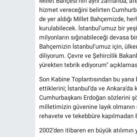
Millet Bahçesi’nin aynı zamanda, a
hizmet vereceğini belirten Cumhurb
de yer aldığı Millet Bahçemizde, her
kurulabilecek. İstanbul’umuz bir yeşi
milyonların sığınabileceği devasa bi
Bahçemizin İstanbul’umuz için, ülkem
diliyorum. Çevre ve Şehircilik Baka
yürekten tebrik ediyorum" açıklaması
Son Kabine Toplantısından bu yana bi
ettiklerini; İstanbul’da ve Ankara’da 
Cumhurbaşkanı Erdoğan sözlerini şöy
milletimizin güvenine layık olmanın
rehavete ve tekebbüre kapılmadan 86
2002’den itibaren en büyük atılımın 