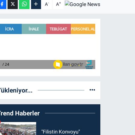
-
+
A
A
ükleniyor...
Trend Haberler
"Filistin Konvoyu"