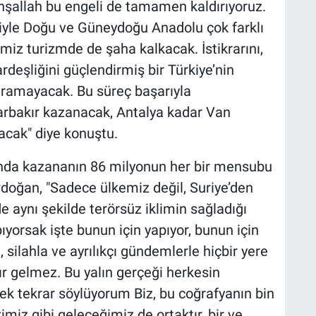
inşallah bu engeli de tamamen kaldırıyoruz.
siyle Doğu ve Güneydoğu Anadolu çok farklı
imiz turizmde de şaha kalkacak. İstikrarını,
rdeşliğini güçlendirmiş bir Türkiye’nin
duramayacak. Bu süreç başarıyla
yarbakır kazanacak, Antalya kadar Van
acak" diye konuştu.
ğında kazananın 86 milyonun her bir mensubu
doğan, "Sadece ülkemiz değil, Suriye’den
e aynı şekilde terörsüz iklimin sağladığı
yorsak işte bunun için yapıyor, bunun için
 silahla ve ayrılıkçı gündemlerle hiçbir yere
r gelmez. Bu yalın gerçeği herkesin
rek tekrar söylüyorum Biz, bu coğrafyanın bin
zimiz gibi geleceğimiz de ortaktır, bir ve