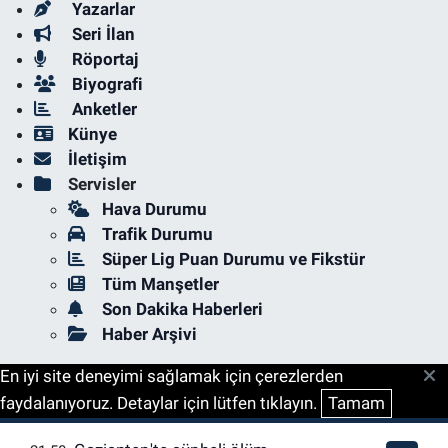
Yazarlar
Seri İlan
Röportaj
Biyografi
Anketler
Künye
İletişim
Servisler
Hava Durumu
Trafik Durumu
Süper Lig Puan Durumu ve Fikstür
Tüm Manşetler
Son Dakika Haberleri
Haber Arşivi
En iyi site deneyimi sağlamak için çerezlerden
faydalanıyoruz. Detaylar için lütfen tıklayın.
Tamam