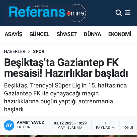
ASAYİŞ
GÜNCEL
SİYASET
DÜNYA
EKONOMİ
HABERLER
SPOR
Beşiktaş’ta Gaziantep FK
mesaisi! Hazırlıklar başladı
Beşiktaş, Trendyol Süper Lig’in 15. haftasında
Gaziantep FK ile oynayacağı maçın
hazırlıklarına bugün yaptığı antrenmanla
başladı.
AHMET YAVUZ
03.12.2025 - 19:29
1
EDITÖR
YAYINLANMA
PAYLAŞIM
OKUNM