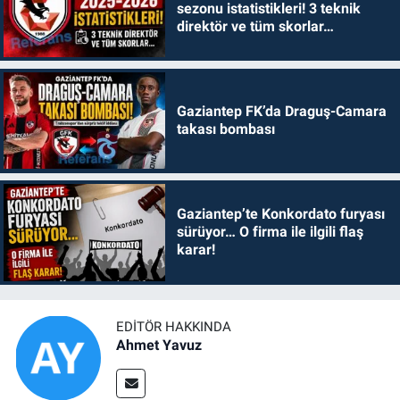
sezonu istatistikleri! 3 teknik
direktör ve tüm skorlar…
Gaziantep FK’da Draguş-Camara
takası bombası
Gaziantep’te Konkordato furyası
sürüyor… O firma ile ilgili flaş
karar!
EDITÖR HAKKINDA
Ahmet Yavuz