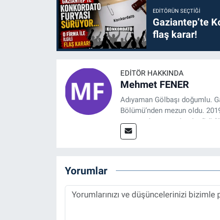
EDITÖRÜN SEÇTIĞI
Gaziantep’te Ko
flaş karar!
EDITÖR HAKKINDA
Mehmet FENER
Adıyaman Gölbaşı doğumlu. Gaz
Bölümü’nden mezun oldu. 2019 y
tasarım, internet sitesi editörl
Referansgazetesi.com.tr’de ya
Haber Editörü' olarak devam e
Yorumlar