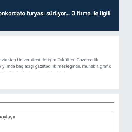
nkordato furyası sürüyor… O firma ile ilgili
iantep Üniversitesi İletişim Fakültesi Gazetecilik
ılında başladığı gazetecilik mesleğinde, muhabir, grafik
üğü gibi alanlarda çalıştı. Meslek hayatına
zı işleri müdürü ve “Güncel, Spor ve Teknolojiden Sorumlu
tmektedir.