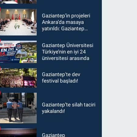
Gaziantep’in projeleri
Ankara’da masaya
yatırıldı: Gaziantep
heyetinden Yılmaz ve
Şimşek’e ziyaret!
Gaziantep Üniversitesi
Türkiye’nin en iyi 24
üniversitesi arasında
Gaziantep'te dev
festival başladı!
Gaziantep’te silah taciri
yakalandı!
Gaziantep