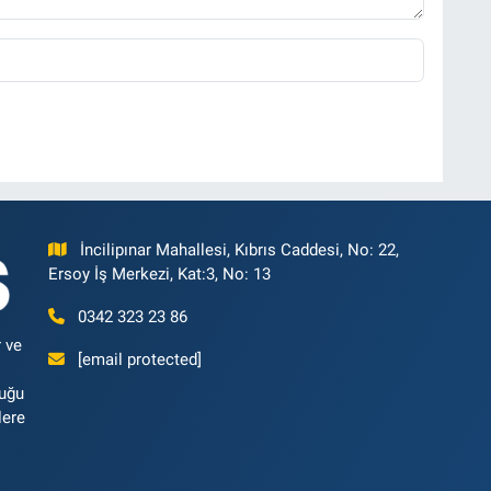
İncilipınar Mahallesi, Kıbrıs Caddesi, No: 22,
Ersoy İş Merkezi, Kat:3, No: 13
0342 323 23 86
 ve
[email protected]
luğu
lere