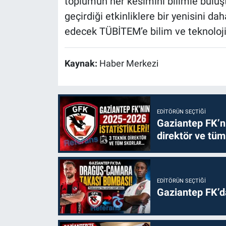
toplumun her kesimini bilimle bulu
geçirdiği etkinliklere bir yenisini
edecek TÜBİTEM’e bilim ve teknolojiy
Kaynak:
Haber Merkezi
EDITÖRÜN SEÇTIĞI
Gaziantep FK’nı
direktör ve tüm
EDITÖRÜN SEÇTIĞI
Gaziantep FK’