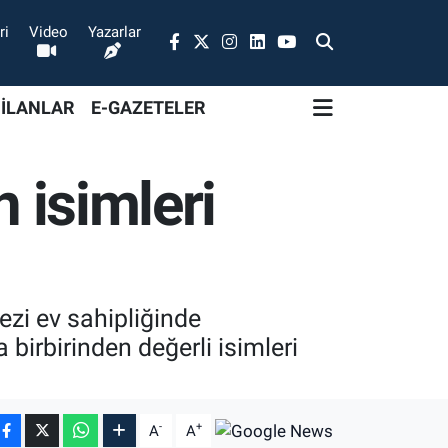
ri
Video
Yazarlar
 İLANLAR
E-GAZETELER
n isimleri
zi ev sahipliğinde
birbirinden değerli isimleri
-
+
A
A