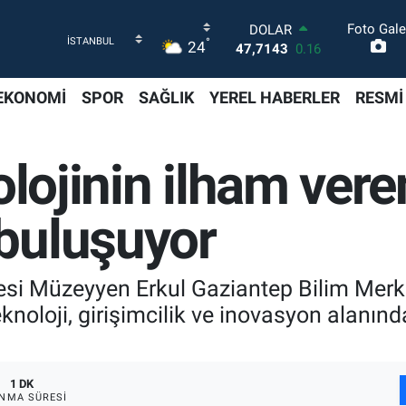
Foto Gale
DOLAR
°
24
47,7143
0.16
EURO
55,0317
-0.02
EKONOMİ
SPOR
SAĞLIK
YEREL HABERLER
RESMİ
STERLİN
64,2463
0.07
GRAM ALTIN
lojinin ilham vere
6574.81
1.44
BİST100
13.799
70
buluşuyor
BITCOIN
64.225,61
-0.63
si Müzeyyen Erkul Gaziantep Bilim Merke
oloji, girişimcilik ve inovasyon alanında 
1 DK
NMA SÜRESI