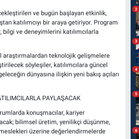
2
kleştirilen ve bugün başlayan etkinlik,
ştan katılımcıyı bir araya getiriyor. Program
ilgi ve deneyimlerini katılımcılarla
3
l araştırmalardan teknolojik gelişmelere
tirilecek söyleşiler, katılımcılara güncel
4
eleceğin dünyasına ilişkin yeni bakış açıları
5
ATILIMCILARLA PAYLAŞACAK
umlarda konuşmacılar, kariyer
acak; bilimsel üretim, yenilikçi düşünme,
n meslekleri üzerine değerlendirmelerde
6