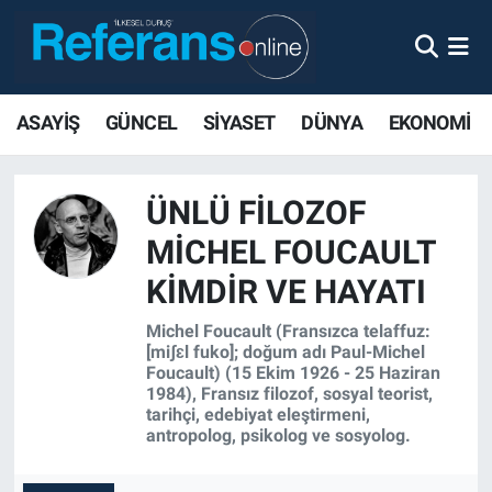
ASAYİŞ
GÜNCEL
SİYASET
DÜNYA
EKONOMİ
ÜNLÜ FILOZOF
MICHEL FOUCAULT
KIMDIR VE HAYATI
Michel Foucault (Fransızca telaffuz:
[miʃɛl fuko]; doğum adı Paul-Michel
Foucault) (15 Ekim 1926 - 25 Haziran
1984), Fransız filozof, sosyal teorist,
tarihçi, edebiyat eleştirmeni,
antropolog, psikolog ve sosyolog.