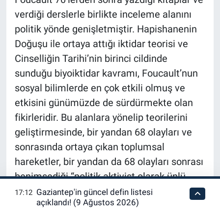
verdiği derslerle birlikte inceleme alanını
politik yönde genişletmiştir. Hapishanenin
Doğuşu ile ortaya attığı iktidar teorisi ve
Cinselliğin Tarihi’nin birinci cildinde
sunduğu biyoiktidar kavramı, Foucault’nun
sosyal bilimlerde en çok etkili olmuş ve
etkisini günümüzde de sürdürmekte olan
fikirleridir. Bu alanlara yönelip teorilerini
geliştirmesinde, bir yandan 68 olayları ve
sonrasında ortaya çıkan toplumsal
hareketler, bir yandan da 68 olayları sonrası
benimsediği “politik aktivist olarak ünlü
Fransız entelektüeli” karakteri içerisinde
Gaziantep'in güncel defin listesi
17:12
açıklandı! (9 Ağustos 2026)
dahil olduğu pek çok direniş, kampanya ve