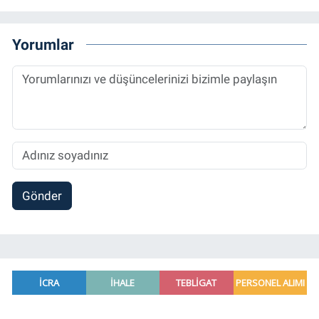
grafik tasarım, internet sitesi editörlüğü gibi
alanlarda çalıştı. Meslek hayatına
Referansgazetesi.com.tr’de yazı işleri
Yorumlar
müdürü ve “Güncel, Spor ve Teknolojiden
Sorumlu Haber Editörü' olarak devam
etmektedir.
Gönder