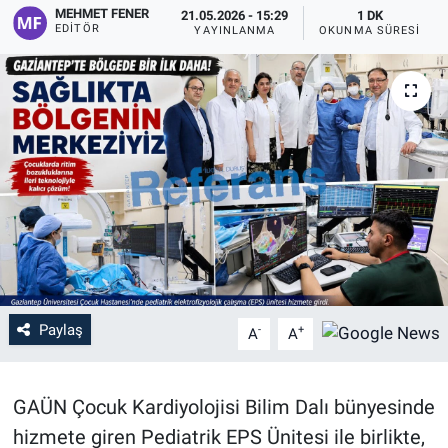
MEHMET FENER
21.05.2026 - 15:29
1 DK
EDITÖR
YAYINLANMA
OKUNMA SÜRESI
Paylaş
-
+
A
A
GAÜN Çocuk Kardiyolojisi Bilim Dalı bünyesinde
hizmete giren Pediatrik EPS Ünitesi ile birlikte,