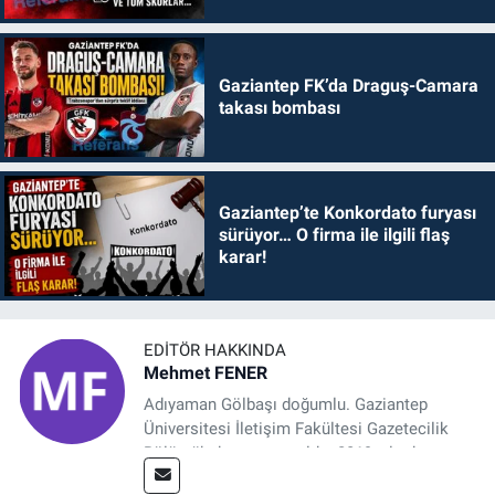
Gaziantep FK’da Draguş-Camara
takası bombası
Gaziantep’te Konkordato furyası
sürüyor… O firma ile ilgili flaş
karar!
EDITÖR HAKKINDA
Mehmet FENER
Adıyaman Gölbaşı doğumlu. Gaziantep
Üniversitesi İletişim Fakültesi Gazetecilik
Bölümü’nden mezun oldu. 2019 yılında
başladığı gazetecilik mesleğinde, muhabir,