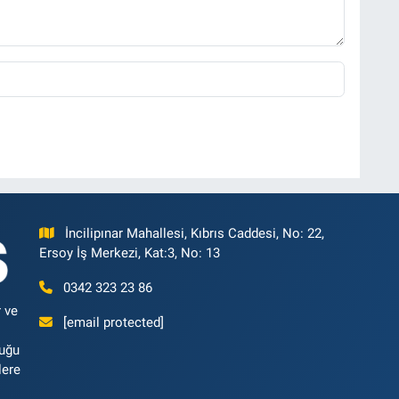
İncilipınar Mahallesi, Kıbrıs Caddesi, No: 22,
Ersoy İş Merkezi, Kat:3, No: 13
0342 323 23 86
 ve
[email protected]
luğu
lere