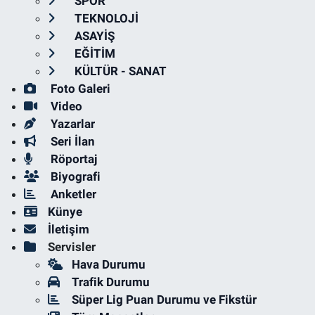
SPOR
TEKNOLOJİ
ASAYİŞ
EĞİTİM
KÜLTÜR - SANAT
Foto Galeri
Video
Yazarlar
Seri İlan
Röportaj
Biyografi
Anketler
Künye
İletişim
Servisler
Hava Durumu
Trafik Durumu
Süper Lig Puan Durumu ve Fikstür