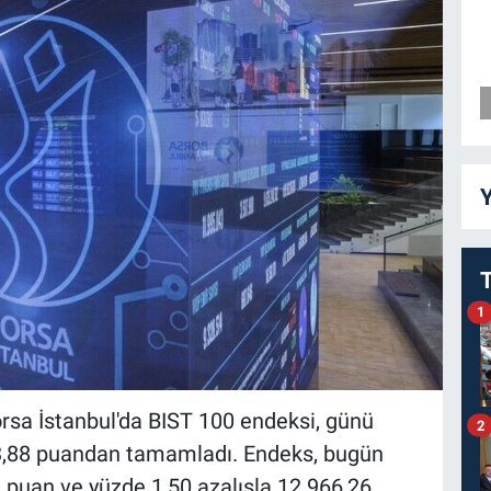
Y
1
 Borsa İstanbul'da BIST 100 endeksi, günü
2
3,88 puandan tamamladı. Endeks, bugün
3 puan ve yüzde 1,50 azalışla 12.966,26