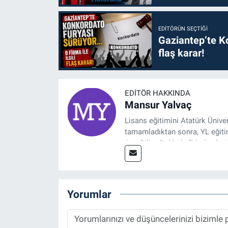
EDITÖRÜN SEÇTIĞI
Gaziantep’te Ko
flaş karar!
EDITÖR HAKKINDA
Mansur Yalvaç
Lisans eğitimini Atatürk Ünive
tamamladıktan sonra, YL eğitim
Ana Bilim Dalı'nda “Medyada An
2014 yılında başladığı profesy
Spor, Sağlık ve Ekonomi Editö
Yorumlar