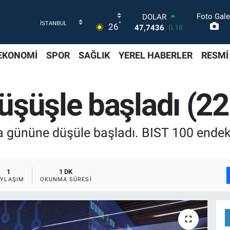
Foto Gale
DOLAR
°
26
47,7436
0.18
EURO
55,2510
0.32
EKONOMİ
SPOR
SAĞLIK
YEREL HABERLER
RESMİ
STERLİN
64,4811
0.38
GRAM ALTIN
üşüşle başladı (22
6660.55
0.03
BİST100
13.779
-14
BITCOIN
 gününe düşüle başladı. BIST 100 endeks
64.959,79
1.11
1
1 DK
AYLAŞIM
OKUNMA SÜRESI