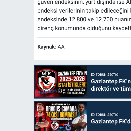
güven endeksinin, yurt dışında ise A
endeksi verilerinin takip edileceğini
endeksinde 12.800 ve 12.700 puanın 
direnç konumunda olduğunu kaydett
Kaynak:
AA
EDITÖRÜN SEÇTIĞI
Gaziantep FK’nı
direktör ve tüm
EDITÖRÜN SEÇTIĞI
Gaziantep FK’