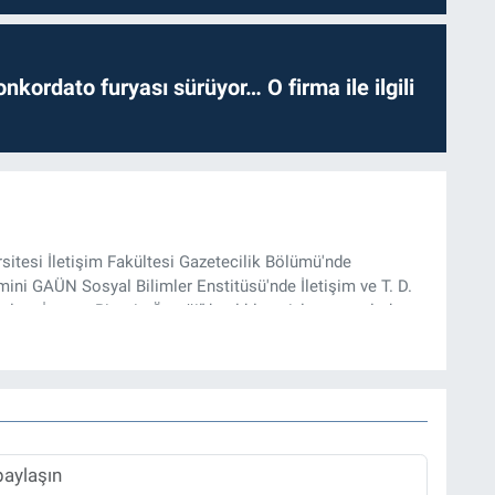
nkordato furyası sürüyor… O firma ile ilgili
rsitesi İletişim Fakültesi Gazetecilik Bölümü'nde
ini GAÜN Sosyal Bilimler Enstitüsü'nde İletişim ve T. D.
lam İnşası: Bitcoin Örneği” başlıklı teziyle tamamladı.
onel kariyerini halen Referansgazetesi.com.tr'de Güncel,
rü olarak sürdürmektedir.