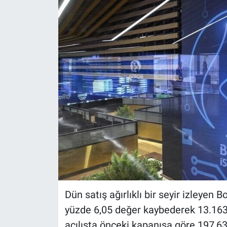
Dün satış ağırlıklı bir seyir izleyen
yüzde 6,05 değer kaybederek 13.16
açılışta önceki kapanışa göre 197,6