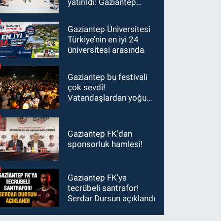
yatırıldı: Gaziantep
heyetinden Yılmaz ve
Şimşek’e ziyaret!
Gaziantep Üniversitesi
Türkiye’nin en iyi 24
üniversitesi arasında
Gaziantep bu festivali
çok sevdi!
Vatandaşlardan yoğun
ilgi görüyor…
Gaziantep FK'dan
sponsorluk hamlesi!
Gaziantep FK'ya
tecrübeli santrafor!
Serdar Dursun açıklandı