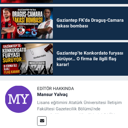
Gaziantep FK’da Draguş-Camara
takası bombası
Gaziantep’te Konkordato furyası
sürüyor… O firma ile ilgili flaş
karar!
EDITÖR HAKKINDA
Mansur Yalvaç
Lisans eğitimini Atatürk Üniversitesi İletişim
Fakültesi Gazetecilik Bölümü'nde
tamamladıktan sonra, YL eğitimini GAÜN
Sosyal Bilimler Enstitüsü'nde İletişim ve T. D.
Ana Bilim Dalı'nda “Medyada Anlam İnşası: