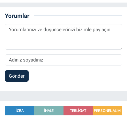
Bitcoin Örneği” başlıklı teziyle tamamladı.
2014 yılında başladığı profesyonel kariyerini
Yorumlar
halen Referansgazetesi.com.tr'de Güncel,
Spor, Sağlık ve Ekonomi Editörü olarak
sürdürmektedir.
Gönder