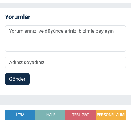
Ana Bilim Dalı'nda “Medyada Anlam İnşası:
Bitcoin Örneği” başlıklı teziyle tamamladı.
2014 yılında başladığı profesyonel kariyerini
Yorumlar
halen Referansgazetesi.com.tr'de Güncel,
Spor, Sağlık ve Ekonomi Editörü olarak
sürdürmektedir.
Gönder