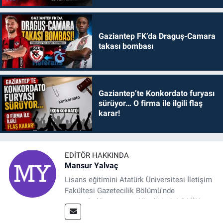
Gaziantep FK’da Draguş-Camara
takası bombası
Gaziantep’te Konkordato furyası
sürüyor… O firma ile ilgili flaş
karar!
EDITÖR HAKKINDA
Mansur Yalvaç
Lisans eğitimini Atatürk Üniversitesi İletişim
Fakültesi Gazetecilik Bölümü'nde
tamamladıktan sonra, YL eğitimini GAÜN
Sosyal Bilimler Enstitüsü'nde İletişim ve T. D.