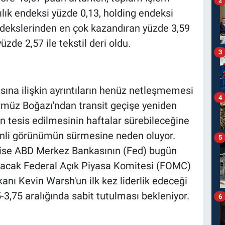
ılık endeksi yüzde 0,13, holding endeksi
ndekslerinden en çok kazandıran yüzde 3,59
üzde 2,57 ile tekstil deri oldu.
3
sına ilişkin ayrıntıların henüz netleşmemesi
4
Hürmüz Boğazı'ndan transit geçişe yeniden
n tesis edilmesinin haftalar sürebileceğine
kinli görünümün sürmesine neden oluyor.
5
ğı ise ABD Merkez Bankasının (Fed) bugün
anacak Federal Açık Piyasa Komitesi (FOMC)
şkanı Kevin Warsh'un ilk kez liderlik edeceği
5-3,75 aralığında sabit tutulması bekleniyor.
6