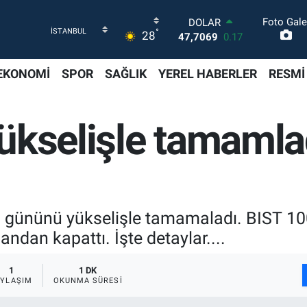
Foto Gale
DOLAR
°
28
47,7069
0.17
EURO
55,0265
0.01
EKONOMİ
SPOR
SAĞLIK
YEREL HABERLER
RESMİ
STERLİN
64,1897
0.02
GRAM ALTIN
ükselişle tamamla
6618.49
2.12
BİST100
13.887
64
BITCOIN
64.360,53
-0.76
ı gününü yükselişle tamamaladı. BIST 10
dan kapattı. İşte detaylar....
1
1 DK
AYLAŞIM
OKUNMA SÜRESI