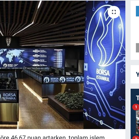
Y
1
öre 46,67 puan artarken, toplam işlem
2