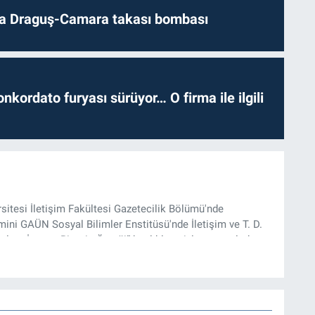
da Draguş-Camara takası bombası
nkordato furyası sürüyor… O firma ile ilgili
rsitesi İletişim Fakültesi Gazetecilik Bölümü'nde
ini GAÜN Sosyal Bilimler Enstitüsü'nde İletişim ve T. D.
lam İnşası: Bitcoin Örneği” başlıklı teziyle tamamladı.
onel kariyerini halen Referansgazetesi.com.tr'de Güncel,
rü olarak sürdürmektedir.