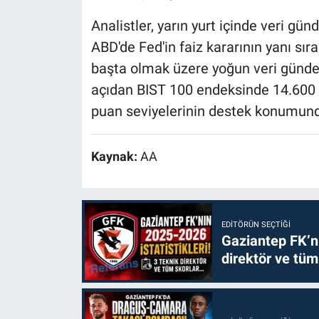
Analistler, yarın yurt içinde veri gün
ABD'de Fed'in faiz kararının yanı sır
başta olmak üzere yoğun veri gündemi
açıdan BIST 100 endeksinde 14.600 
puan seviyelerinin destek konumund
Kaynak:
AA
EDITÖRÜN SEÇTIĞI
Gaziantep FK’nı
direktör ve tüm