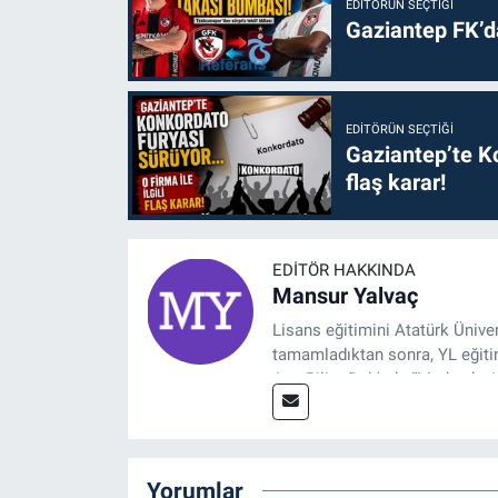
EDITÖRÜN SEÇTIĞI
Gaziantep FK’
EDITÖRÜN SEÇTIĞI
Gaziantep’te Ko
flaş karar!
EDITÖR HAKKINDA
Mansur Yalvaç
Lisans eğitimini Atatürk Ünive
tamamladıktan sonra, YL eğitim
Ana Bilim Dalı'nda “Medyada An
2014 yılında başladığı profesy
Spor, Sağlık ve Ekonomi Editö
Yorumlar