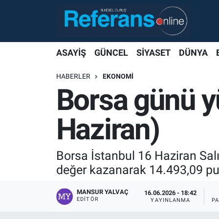
ASAYİŞ
GÜNCEL
SİYASET
DÜNYA
HABERLER
EKONOMİ
Borsa günü y
Haziran)
Borsa İstanbul 16 Haziran Sal
değer kazanarak 14.493,09 puan
MANSUR YALVAÇ
16.06.2026 - 18:42
EDITÖR
YAYINLANMA
P