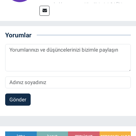
tamamladıktan sonra, YL eğitimini GAÜN
Sosyal Bilimler Enstitüsü'nde İletişim ve T. D.
Ana Bilim Dalı'nda “Medyada Anlam İnşası:
Bitcoin Örneği” başlıklı teziyle tamamladı.
2014 yılında başladığı profesyonel kariyerini
Yorumlar
halen Referansgazetesi.com.tr'de Güncel,
Spor, Sağlık ve Ekonomi Editörü olarak
sürdürmektedir.
Gönder