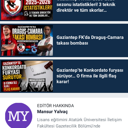
sezonu istatistikleri! 3 teknik
direktör ve tüm skorlar…
Gaziantep FK’da Draguş-Camara
takası bombası
Gaziantep’te Konkordato furyası
sürüyor… O firma ile ilgili flaş
karar!
EDITÖR HAKKINDA
Mansur Yalvaç
Lisans eğitimini Atatürk Üniversitesi İletişim
Fakültesi Gazetecilik Bölümü'nde