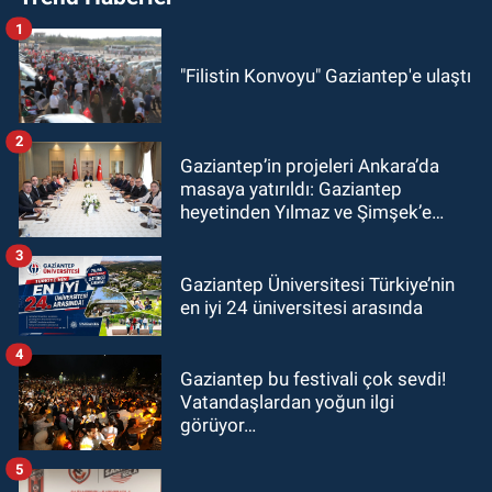
1
"Filistin Konvoyu" Gaziantep'e ulaştı
2
Gaziantep’in projeleri Ankara’da
masaya yatırıldı: Gaziantep
heyetinden Yılmaz ve Şimşek’e
ziyaret!
3
Gaziantep Üniversitesi Türkiye’nin
en iyi 24 üniversitesi arasında
4
Gaziantep bu festivali çok sevdi!
Vatandaşlardan yoğun ilgi
görüyor…
5