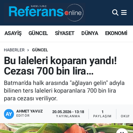
ASAYİŞ
GÜNCEL
SİYASET
DÜNYA
EKONOMİ
HABERLER
GÜNCEL
Bu laleleri koparan yandı!
Cezası 700 bin lira…
Batman'da halk arasında "ağlayan gelin" adıyla
bilinen ters laleleri koparanlara 700 bin lira
para cezası veriliyor.
AHMET YAVUZ
20.05.2026 - 13:18
1
EDITÖR
YAYINLANMA
PAYLAŞIM
OKUNM