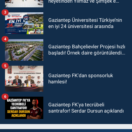
heyetinden Yılmaz ve Şimşek’e
ziyaret!
3
Gaziantep Üniversitesi Türkiye’nin
en iyi 24 üniversitesi arasında
4
Gaziantep Bahçelievler Projesi hızlı
başladı! Örnek daire görüntülendi...
5
Gaziantep FK'dan sponsorluk
hamlesi!
6
Gaziantep FK'ya tecrübeli
santrafor! Serdar Dursun açıklandı