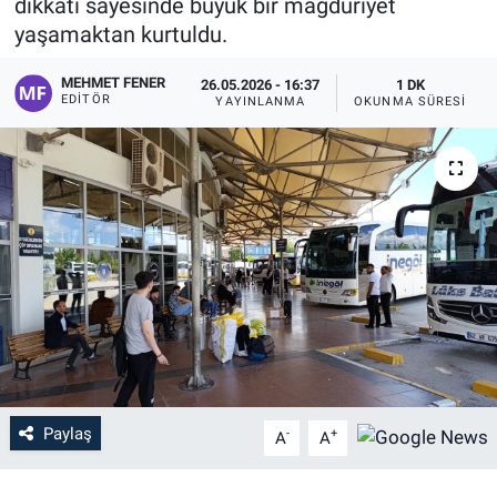
dikkati sayesinde büyük bir mağduriyet
yaşamaktan kurtuldu.
MEHMET FENER
26.05.2026 - 16:37
1 DK
EDITÖR
YAYINLANMA
OKUNMA SÜRESI
Paylaş
-
+
A
A