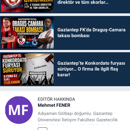
direktör ve tüm skorlar…
Gaziantep FK’da Draguş-Camara
takası bombası
Gaziantep’te Konkordato furyası
sürüyor… O firma ile ilgili flaş
karar!
EDITÖR HAKKINDA
Mehmet FENER
Adıyaman Gölbaşı doğumlu. Gaziantep
Üniversitesi İletişim Fakültesi Gazetecilik
Bölümü’nden mezun oldu. 2019 yılında