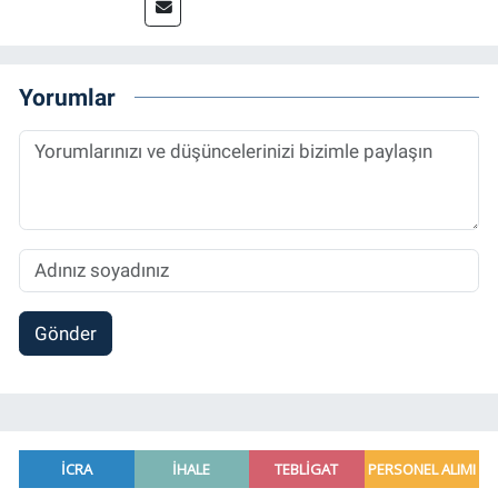
başladığı gazetecilik mesleğinde, muhabir,
grafik tasarım, internet sitesi editörlüğü gibi
alanlarda çalıştı. Meslek hayatına
Referansgazetesi.com.tr’de yazı işleri
Yorumlar
müdürü ve “Güncel, Spor ve Teknolojiden
Sorumlu Haber Editörü' olarak devam
etmektedir.
Gönder