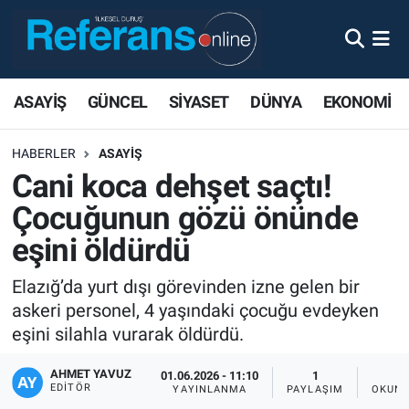
ASAYİŞ
GÜNCEL
SİYASET
DÜNYA
EKONOMİ
HABERLER
ASAYİŞ
Cani koca dehşet saçtı!
Çocuğunun gözü önünde
eşini öldürdü
Elazığ’da yurt dışı görevinden izne gelen bir
askeri personel, 4 yaşındaki çocuğu evdeyken
eşini silahla vurarak öldürdü.
AHMET YAVUZ
01.06.2026 - 11:10
1
EDITÖR
YAYINLANMA
PAYLAŞIM
OKUNM