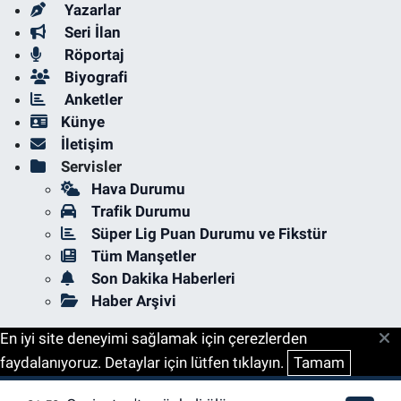
Yazarlar
Seri İlan
Röportaj
Biyografi
Anketler
Künye
İletişim
Servisler
Hava Durumu
Trafik Durumu
Süper Lig Puan Durumu ve Fikstür
Tüm Manşetler
Son Dakika Haberleri
Haber Arşivi
En iyi site deneyimi sağlamak için çerezlerden
faydalanıyoruz. Detaylar için lütfen tıklayın.
Tamam