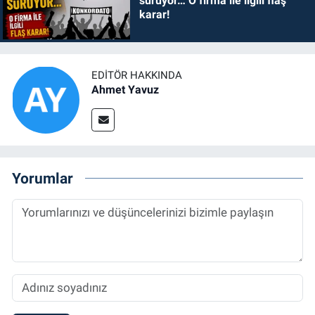
sürüyor… O firma ile ilgili flaş
karar!
EDITÖR HAKKINDA
Ahmet Yavuz
Yorumlar