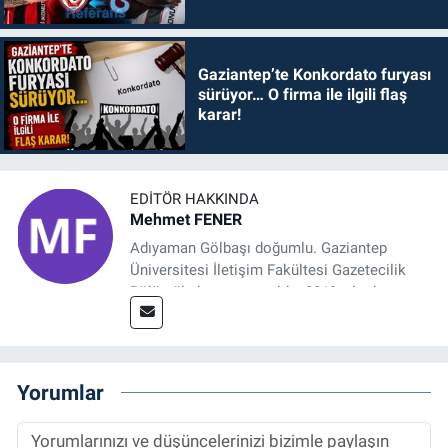
Gaziantep’te Konkordato furyası
sürüyor… O firma ile ilgili flaş
karar!
EDITÖR HAKKINDA
Mehmet FENER
Adıyaman Gölbaşı doğumlu. Gaziantep
Üniversitesi İletişim Fakültesi Gazetecilik
Bölümü’nden mezun oldu. 2019 yılında
başladığı gazetecilik mesleğinde, muhabir,
grafik tasarım, internet sitesi editörlüğü gibi
alanlarda çalıştı. Meslek hayatına
Referansgazetesi.com.tr’de yazı işleri
Yorumlar
müdürü ve “Güncel, Spor ve Teknolojiden
Sorumlu Haber Editörü' olarak devam
etmektedir.