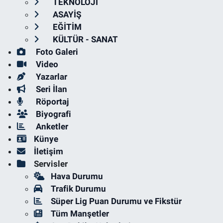
TEKNOLOJİ
ASAYİŞ
EĞİTİM
KÜLTÜR - SANAT
Foto Galeri
Video
Yazarlar
Seri İlan
Röportaj
Biyografi
Anketler
Künye
İletişim
Servisler
Hava Durumu
Trafik Durumu
Süper Lig Puan Durumu ve Fikstür
Tüm Manşetler