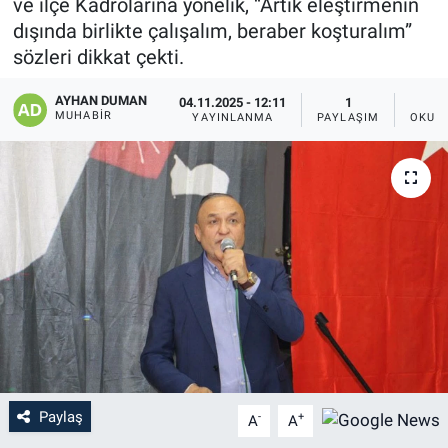
ve ilçe Kadrolarına yönelik, “Artık eleştirmenin
dışında birlikte çalışalım, beraber koşturalım”
sözleri dikkat çekti.
AYHAN DUMAN
04.11.2025 - 12:11
1
MUHABIR
YAYINLANMA
PAYLAŞIM
OKUN
Paylaş
-
+
A
A