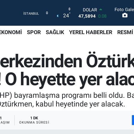
Foto Gale
DOLAR
°
24
47,5894
0.08
EURO
55,0398
-0.02
EKONOMİ
SPOR
SAĞLIK
YEREL HABERLER
RESMİ
STERLİN
64,1581
0.16
GRAM ALTIN
erkezinden Öztür
6527.85
0.54
BİST100
13.703
11
 O heyette yer al
BITCOIN
64.927,78
1.32
(CHP) bayramlaşma programı belli oldu.
Öztürkmen, kabul heyetinde yer alacak.
1
1 DK
LAŞIM
OKUNMA SÜRESI