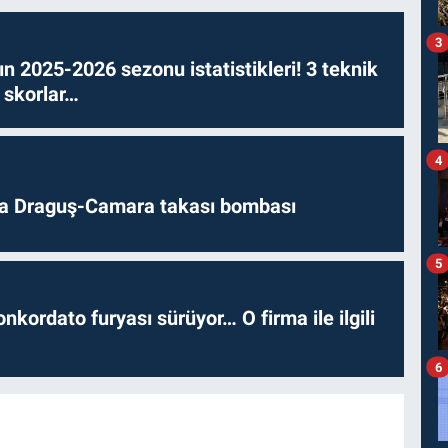
3
n 2025-2026 sezonu istatistikleri! 3 teknik
 skorlar…
4
da Draguş-Camara takası bombası
5
nkordato furyası sürüyor… O firma ile ilgili
6