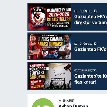
EDITÖRÜN SEÇTIĞI
Gaziantep FK’nı
direktör ve tüm
EDITÖRÜN SEÇTIĞI
Gaziantep FK’
EDITÖRÜN SEÇTIĞI
Gaziantep’te Ko
flaş karar!
MUHABIR
Ayhan Duman