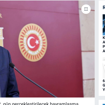
R
K
A
P
A
6
G
Y
2. gün gerçekleştirilecek bayramlaşma