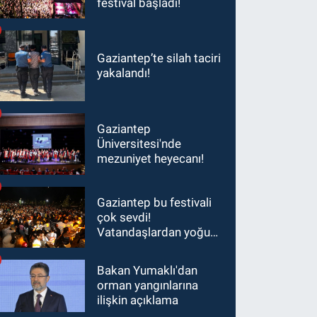
festival başladı!
Gaziantep’te silah taciri
yakalandı!
Gaziantep
Üniversitesi'nde
mezuniyet heyecanı!
Gaziantep bu festivali
çok sevdi!
Vatandaşlardan yoğun
ilgi görüyor…
Bakan Yumaklı'dan
orman yangınlarına
ilişkin açıklama