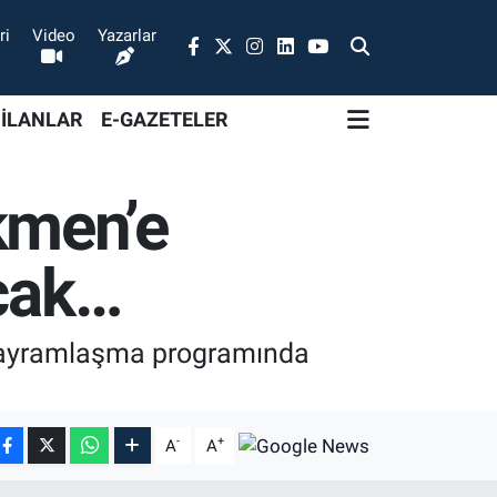
ri
Video
Yazarlar
 İLANLAR
E-GAZETELER
kmen’e
acak…
 Bayramlaşma programında
-
+
A
A