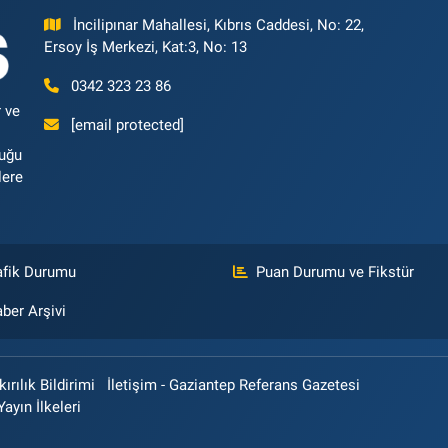
İncilipınar Mahallesi, Kıbrıs Caddesi, No: 22,
Ersoy İş Merkezi, Kat:3, No: 13
0342 323 23 86
 ve
[email protected]
luğu
lere
afik Durumu
Puan Durumu ve Fikstür
ber Arşivi
rılık Bildirimi
İletişim - Gaziantep Referans Gazetesi
Yayın İlkeleri