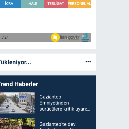
ükleniyor...
Trend Haberler
Gaziantep
Emniyetinden
sürücülere kritik uyarı: 1
Ağustos'tan itibaren
ceza alabilirsiniz!
Gaziantep'te dev