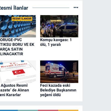
esmi İlanlar
RESMİ İLANDIR
ORUGE-PVC
Komşu kavgası: 1
TIKSU BORU VE EK
ölü, 1 yaralı
ARÇA SATIN
LINACAKTIR
 Ağustos Resmî
Feci kazada eski
azete’ de Alınan
Belediye Başkanının
eni Kararlar
yeğeni öldü