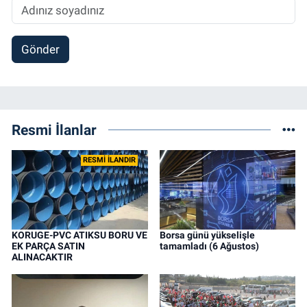
Gönder
Resmi İlanlar
RESMİ İLANDIR
KORUGE-PVC ATIKSU BORU VE
Borsa günü yükselişle
EK PARÇA SATIN
tamamladı (6 Ağustos)
ALINACAKTIR