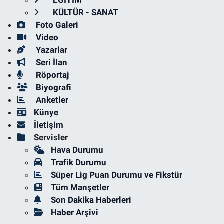
KÜLTÜR - SANAT
Foto Galeri
Video
Yazarlar
Seri İlan
Röportaj
Biyografi
Anketler
Künye
İletişim
Servisler
Hava Durumu
Trafik Durumu
Süper Lig Puan Durumu ve Fikstür
Tüm Manşetler
Son Dakika Haberleri
Haber Arşivi