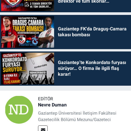
direktör ve tüm skorlar…
Gaziantep FK’da Draguş-Camara
takası bombası
Gaziantep’te Konkordato furyası
sürüyor… O firma ile ilgili flaş
karar!
EDITÖR
Nevre Duman
Gaziantep Üniversitesi İletişim Fakültesi
Gazetecilik Bölümü Mezunu/Gazeteci