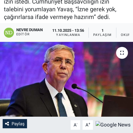
izin istedi. Cumhuriyet Başsavcılığın izin
talebini yorumlayan Yavaş, “İzne gerek yok,
çağırırlarsa ifade vermeye hazırım” dedi.
NEVRE DUMAN
11.10.2025 - 13:56
1
EDITÖR
YAYINLANMA
PAYLAŞIM
OKUNM
Paylaş
-
+
A
A