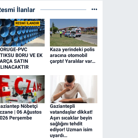
esmi İlanlar
RESMİ İLANDIR
ORUGE-PVC
Kaza yerindeki polis
TIKSU BORU VE EK
aracına otomobil
ARÇA SATIN
çarptı! Yaralılar var…
LINACAKTIR
aziantep Nöbetçi
Gaziantepli
czane | 06 Ağustos
vatandaşlar dikkat!
026 Perşembe
Aşırı sıcaklar beyin
sağlığını tehdit
ediyor! Uzman isim
uyardı…