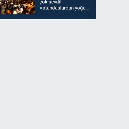
çok sevdi!
Vatandaşlardan yoğun
ilgi görüyor…