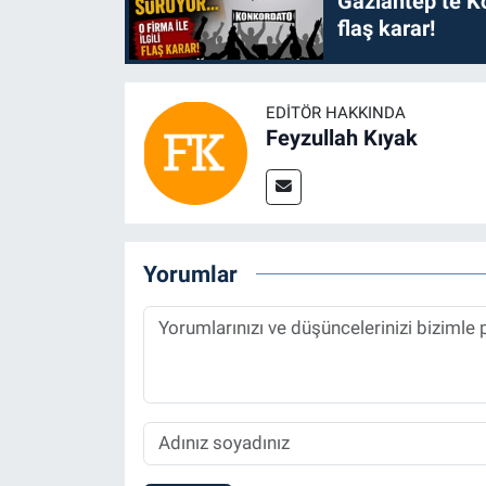
Gaziantep’te Ko
flaş karar!
EDITÖR HAKKINDA
Feyzullah Kıyak
Yorumlar