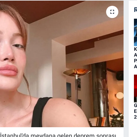
R
K
A
P
A
G
E
2
 İstanbul'da meydana gelen deprem sonrası