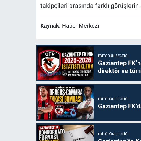
takipçileri arasında farklı görüşler
Kaynak:
Haber Merkezi
EDITÖRÜN SEÇTIĞI
Gaziantep FK’nı
direktör ve tüm
EDITÖRÜN SEÇTIĞI
Gaziantep FK’
EDITÖRÜN SEÇTIĞI