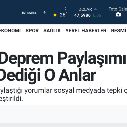
Foto Gale
DOLAR
°
26
47,5986
0.06
EURO
55,0700
0.1
EKONOMİ
SPOR
SAĞLIK
YEREL HABERLER
RESMİ
STERLİN
64,2438
0.21
GRAM ALTIN
n Deprem Paylaşımı
6518.23
0.39
BİST100
13.703
0
Dediği O Anlar
BITCOIN
64.475,47
0.66
paylaştığı yorumlar sosyal medyada tepki 
ştirildi.