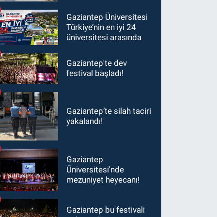
Ağustos'tan itibaren
ceza alabilirsiniz!
Gaziantep Üniversitesi
Türkiye’nin en iyi 24
üniversitesi arasında
Gaziantep'te dev
festival başladı!
Gaziantep’te silah taciri
yakalandı!
Gaziantep
Üniversitesi'nde
mezuniyet heyecanı!
Gaziantep bu festivali