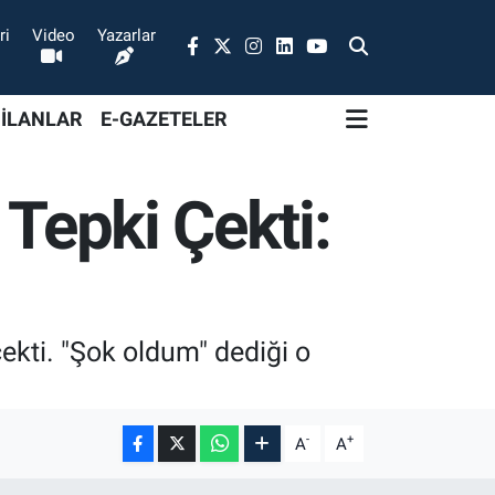
ri
Video
Yazarlar
 İLANLAR
E-GAZETELER
 Tepki Çekti:
çekti. "Şok oldum" dediği o
-
+
A
A