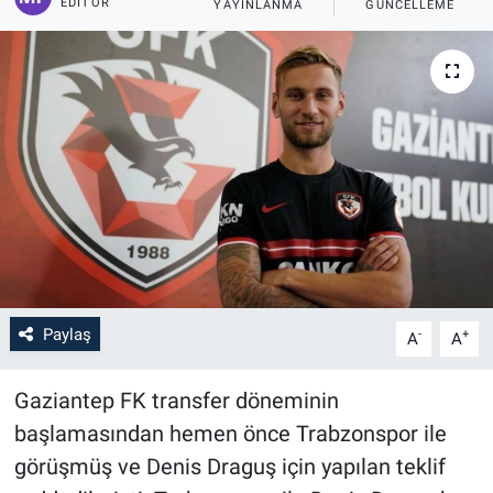
EDITÖR
YAYINLANMA
GÜNCELLEME
Paylaş
-
+
A
A
Gaziantep FK transfer döneminin
başlamasından hemen önce Trabzonspor ile
görüşmüş ve Denis Draguş için yapılan teklif