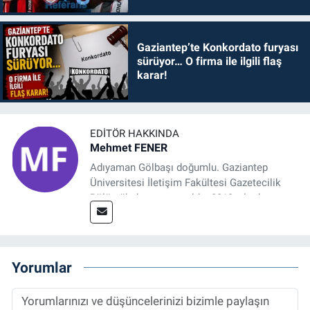
Gaziantep’te Konkordato furyası
sürüyor… O firma ile ilgili flaş
karar!
EDITÖR HAKKINDA
Mehmet FENER
Adıyaman Gölbaşı doğumlu. Gaziantep
Üniversitesi İletişim Fakültesi Gazetecilik
Bölümü’nden mezun oldu. 2019 yılında
başladığı gazetecilik mesleğinde, muhabir,
grafik tasarım, internet sitesi editörlüğü gibi
alanlarda çalıştı. Meslek hayatına
Referansgazetesi.com.tr’de yazı işleri
Yorumlar
müdürü ve “Güncel, Spor ve Teknolojiden
Sorumlu Haber Editörü' olarak devam
etmektedir.