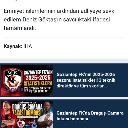
Emniyet işlemlerinin ardından adliyeye sevk
edilem Deniz Göktaş'ın savcılıktaki ifadesi
tamamlandı.
Kaynak:
İHA
Gaziantep FK’nın 2025-2026
sezonu istatistikleri! 3 teknik
direktör ve tüm skorlar…
Gaziantep FK’da Draguş-Camara
takası bombası