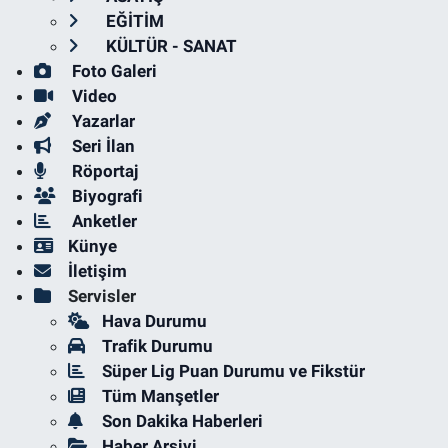
EĞİTİM
KÜLTÜR - SANAT
Foto Galeri
Video
Yazarlar
Seri İlan
Röportaj
Biyografi
Anketler
Künye
İletişim
Servisler
Hava Durumu
Trafik Durumu
Süper Lig Puan Durumu ve Fikstür
Tüm Manşetler
Son Dakika Haberleri
Haber Arşivi