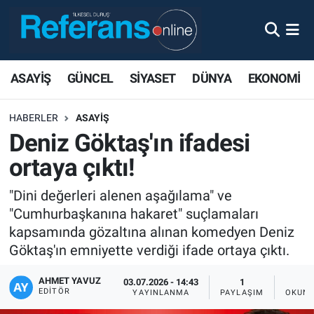
ASAYİŞ
GÜNCEL
SİYASET
DÜNYA
EKONOMİ
HABERLER
ASAYİŞ
Deniz Göktaş'ın ifadesi
ortaya çıktı!
"Dini değerleri alenen aşağılama" ve
"Cumhurbaşkanına hakaret" suçlamaları
kapsamında gözaltına alınan komedyen Deniz
Göktaş'ın emniyette verdiği ifade ortaya çıktı.
AHMET YAVUZ
03.07.2026 - 14:43
1
EDITÖR
YAYINLANMA
PAYLAŞIM
OKUNM