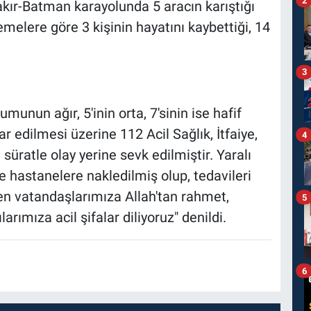
akır-Batman karayolunda 5 aracın karıştığı
lemelere göre 3 kişinin hayatını kaybettiği, 14
3
munun ağır, 5'inin orta, 7'sinin ise hafif
r edilmesi üzerine 112 Acil Sağlık, İtfaiye,
4
üratle olay yerine sevk edilmiştir. Yaralı
 hastanelere nakledilmiş olup, tedavileri
n vatandaşlarımıza Allah'tan rahmet,
5
larımıza acil şifalar diliyoruz" denildi.
6