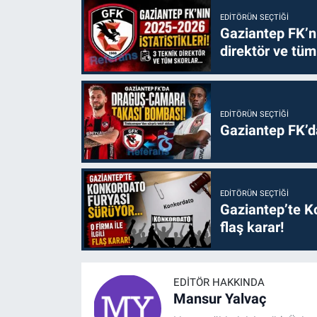
EDITÖRÜN SEÇTIĞI
Gaziantep FK’nı
direktör ve tüm
EDITÖRÜN SEÇTIĞI
Gaziantep FK’
EDITÖRÜN SEÇTIĞI
Gaziantep’te Ko
flaş karar!
EDITÖR HAKKINDA
Mansur Yalvaç