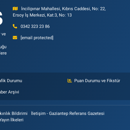
İncilipınar Mahallesi, Kıbrıs Caddesi, No: 22,
Ersoy İş Merkezi, Kat:3, No: 13
0342 323 23 86
 ve
[email protected]
luğu
lere
afik Durumu
Puan Durumu ve Fikstür
ber Arşivi
rılık Bildirimi
İletişim - Gaziantep Referans Gazetesi
Yayın İlkeleri