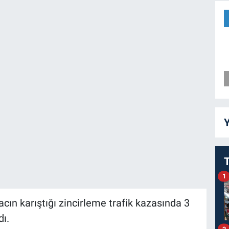
Y
1
ın karıştığı zincirleme trafik kazasında 3
dı.
2