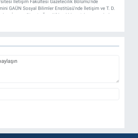
rsitesi İletişim Fakültesi Gazetecilik Bölümü'nde
ini GAÜN Sosyal Bilimler Enstitüsü'nde İletişim ve T. D.
lam İnşası: Bitcoin Örneği” başlıklı teziyle tamamladı.
onel kariyerini halen Referansgazetesi.com.tr'de Güncel,
rü olarak sürdürmektedir.