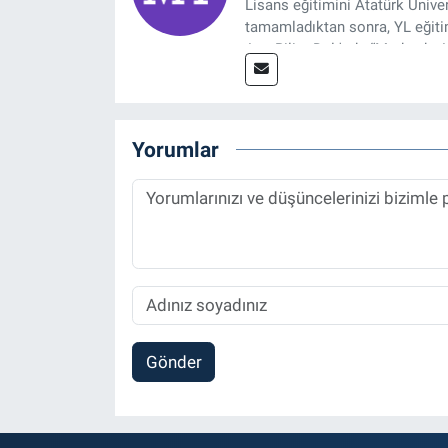
Lisans eğitimini Atatürk Ünive
tamamladıktan sonra, YL eğitim
Ana Bilim Dalı'nda “Medyada An
2014 yılında başladığı profesy
Spor, Sağlık ve Ekonomi Editö
Yorumlar
Gönder