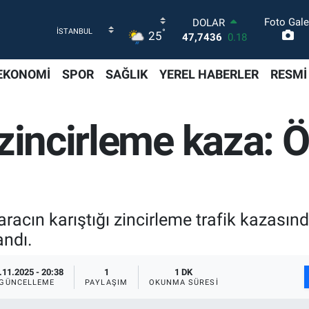
Foto Gale
DOLAR
°
25
47,7436
0.18
EURO
55,2510
0.32
EKONOMİ
SPOR
SAĞLIK
YEREL HABERLER
RESMİ
STERLİN
64,4811
0.38
GRAM ALTIN
zincirleme kaza: Öl
6660.55
0
BİST100
13.779
-14
BITCOIN
64.815,30
-0.1
aracın karıştığı zincirleme trafik kazasınd
andı.
.11.2025 - 20:38
1
1 DK
GÜNCELLEME
PAYLAŞIM
OKUNMA SÜRESI