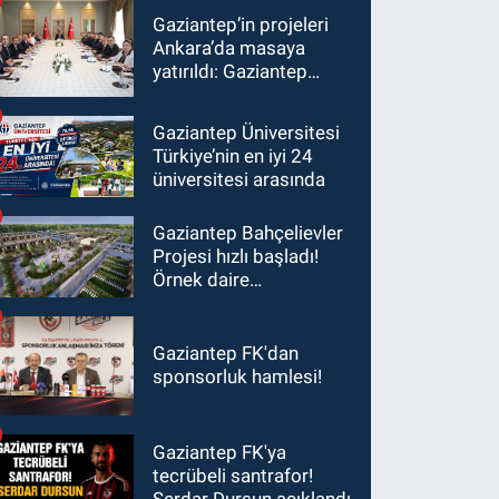
Gaziantep’in projeleri
Ankara’da masaya
yatırıldı: Gaziantep
heyetinden Yılmaz ve
Şimşek’e ziyaret!
Gaziantep Üniversitesi
Türkiye’nin en iyi 24
üniversitesi arasında
Gaziantep Bahçelievler
Projesi hızlı başladı!
Örnek daire
görüntülendi...
Gaziantep FK'dan
sponsorluk hamlesi!
Gaziantep FK'ya
tecrübeli santrafor!